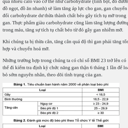
quá nhiều calo vào cơ thể như carbohydrate (tinh bột, đồ đườ
đồ ngọt, đồ ăn nhanh) sẽ làm tăng áp lực cho gan, gan chuyển
đổi carbohydrate dư thừa thành chất béo gây tích tụ mỡ trong
gan. Thực phẩm giàu carbohydrate cũng làm tăng lượng đườn
trong máu, tăng sự tích tụ chất béo từ đó gây gan nhiễm mỡ.
Khi chúng ta bị thừa cân, tăng cân quá độ thì gan phải tăng tổ
hợp và chuyển hoá mỡ.
Những trường hợp trong chúng ta có chỉ số BMI 23 trở lên có
thể đi kiểm tra định kỳ chức năng gan thận 6 tháng 1 lần để lo
bỏ sớm nguyên nhân, theo dõi tình trạng của gan.