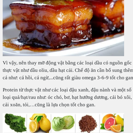
Vì vậy, nên thay mỡ động vật bằng các loại dầu có nguồn gốc 
thực vật như dầu oliu, dầu hạt cải. Chế độ ăn cần bổ sung thê
cá như: cá hồi, cá ngừ,...cũng rất giàu omega 3-6-9 tốt cho gan
Protein từ thực vật như các loại đậu xanh, đậu nành và một số
loại quả/hạt/rau như: óc chó, bơ, hạt hướng dương, cải bó xôi,
cải xoăn, tỏi,…cũng là lựa chọn tốt cho gan.