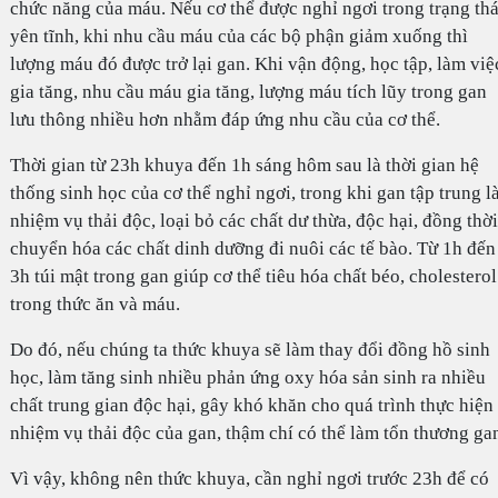
chức năng của máu. Nếu cơ thể được nghỉ ngơi trong trạng thá
yên tĩnh, khi nhu cầu máu của các bộ phận giảm xuống thì
lượng máu đó được trở lại gan. Khi vận động, học tập, làm việ
gia tăng, nhu cầu máu gia tăng, lượng máu tích lũy trong gan
lưu thông nhiều hơn nhằm đáp ứng nhu cầu của cơ thể.
Thời gian từ 23h khuya đến 1h sáng hôm sau là thời gian hệ
thống sinh học của cơ thể nghỉ ngơi, trong khi gan tập trung 
nhiệm vụ thải độc, loại bỏ các chất dư thừa, độc hại, đồng thời
chuyển hóa các chất dinh dưỡng đi nuôi các tế bào. Từ 1h đến
3h túi mật trong gan giúp cơ thể tiêu hóa chất béo, cholesterol
trong thức ăn và máu.
Do đó, nếu chúng ta thức khuya sẽ làm thay đổi đồng hồ sinh
học, làm tăng sinh nhiều phản ứng oxy hóa sản sinh ra nhiều
chất trung gian độc hại, gây khó khăn cho quá trình thực hiện
nhiệm vụ thải độc của gan, thậm chí có thể làm tổn thương ga
Vì vậy, không nên thức khuya, cần nghỉ ngơi trước 23h để có