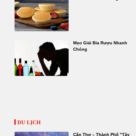
Mẹo Giải Bia Rượu Nhanh
Chóng
DU LỊCH
Cần Thơ – Thành Phố "Tây