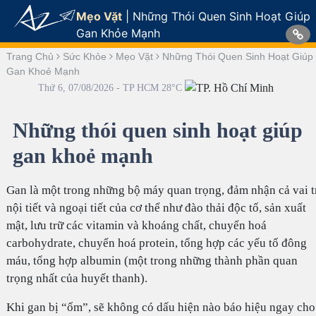
Mẹo Vặt
|
Những Thói Quen Sinh Hoạt Giúp
Gan Khỏe Mạnh
Trang Chủ
Sức Khỏe
Mẹo Vặt
Những Thói Quen Sinh Hoạt Giúp
Gan Khoẻ Mạnh
Thứ 6, 07/08/2026 - TP HCM 28°C
Những thói quen sinh hoạt giúp
gan khoẻ mạnh
Gan là một trong những bộ máy quan trọng, đảm nhận cả vai t
nội tiết và ngoại tiết của cơ thể như đào thải độc tố, sản xuất
mật, lưu trữ các vitamin và khoáng chất, chuyển hoá
carbohydrate, chuyển hoá protein, tổng hợp các yếu tố đông
máu, tổng hợp albumin (một trong những thành phần quan
trọng nhất của huyết thanh).
Khi gan bị “ốm”, sẽ không có dấu hiện nào báo hiệu ngay cho