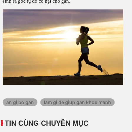
sinh ra gốc tự do có hại cho gan.
an gi bo gan
lam gi de giup gan khoe manh
TIN CÙNG CHUYÊN MỤC