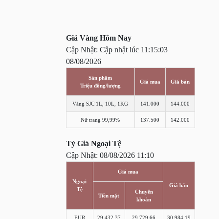
Giá Vàng Hôm Nay
Cập Nhật: Cập nhật lúc 11:15:03
08/08/2026
Sản phẩm
Giá mua
Giá bán
Triệu đồng/lượng
Vàng SJC 1L, 10L, 1KG
141.000
144.000
Nữ trang 99,99%
137.500
142.000
Tỷ Giá Ngoại Tệ
Cập Nhật: 08/08/2026 11:10
Giá mua
Ngoại
Giá bán
Tệ
Chuyển
Tiền mặt
khoản
EUR
29,432.37
29,729.66
30,984.19