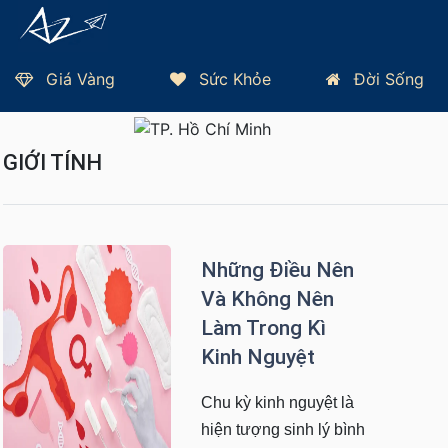
Giá Vàng
Sức Khỏe
Đời Sống
Trang Chủ
Sức Khỏe
Giới Tính
Thứ 7, 08/08/2026 - TP HCM 32°C
GIỚI TÍNH
Những Điều Nên
Và Không Nên
Làm Trong Kì
Kinh Nguyệt
Chu kỳ kinh nguyệt là
hiện tượng sinh lý bình