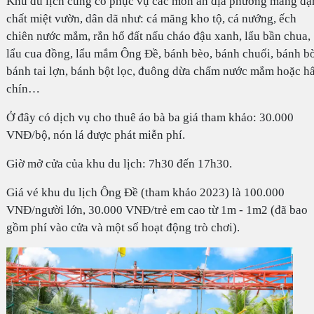
Khu du lịch cũng có phục vụ các món ăn địa phương mang đ
chất miệt vườn, dân dã như: cá măng kho tộ, cá nướng, ếch
chiên nước mắm, rắn hổ đất nấu cháo đậu xanh, lẩu bần chua,
lẩu cua đồng, lẩu mắm Ông Đề, bánh bèo, bánh chuối, bánh bò
bánh tai lợn, bánh bột lọc, đuông dừa chấm nước mắm hoặc h
chín…
Ở đây có dịch vụ cho thuê áo bà ba giá tham khảo: 30.000
VNĐ/bộ, nón lá được phát miễn phí.
Giờ mở cửa của khu du lịch: 7h30 đến 17h30.
Giá vé khu du lịch Ông Đề (tham khảo 2023) là 100.000
VNĐ/người lớn, 30.000 VNĐ/trẻ em cao từ 1m - 1m2 (đã bao
gồm phí vào cửa và một số hoạt động trò chơi).