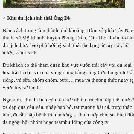
∘ Khu du lịch sinh thái Ông Đề
Nằm cách trung tâm thành phố khoảng 11km về phía Tây Nam
thuộc xã Mỹ Khánh, huyện Phong Điền, Cần Thơ. Toàn bộ là
du lịch được bao phủ bởi hệ sinh thái đa dạng từ cây cối, hồ
nước, kênh rạch.
Du khách có thể tham quan khu vực vườn trái cây với đủ loại
hoa trái là đặc sản của vùng đồng bằng sông Cửu Long như s
riêng, vú sữa, chôm chôm, bưởi… mua và thưởng thức ngay tạ
vườn tùy sở thích.
Ngoài ra, khu du lịch còn tổ chức nhiều trò chơi tập thể như: đ
xe đạp qua cầu ván, nhảy bao bố, tát mương bắt cá, trượt thác
bùn, đi cầu bập bênh trên mương… thích hợp cho các hoạt độ
dã ngoại hội nhóm hoặc teambuilding của công ty.