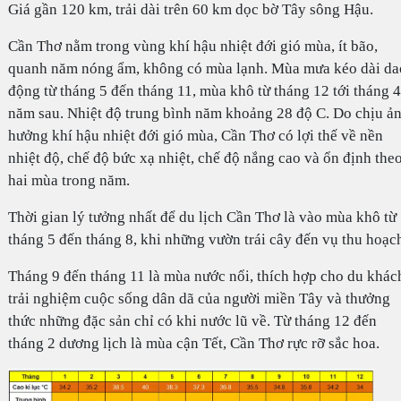
Giá gần 120 km, trải dài trên 60 km dọc bờ Tây sông Hậu.
Cần Thơ nằm trong vùng khí hậu nhiệt đới gió mùa, ít bão,
quanh năm nóng ẩm, không có mùa lạnh. Mùa mưa kéo dài da
động từ tháng 5 đến tháng 11, mùa khô từ tháng 12 tới tháng 4
năm sau. Nhiệt độ trung bình năm khoảng 28 độ C. Do chịu ả
hưởng khí hậu nhiệt đới gió mùa, Cần Thơ có lợi thế về nền
nhiệt độ, chế độ bức xạ nhiệt, chế độ nắng cao và ổn định the
hai mùa trong năm.
Thời gian lý tưởng nhất để du lịch Cần Thơ là vào mùa khô từ
tháng 5 đến tháng 8, khi những vườn trái cây đến vụ thu hoạc
Tháng 9 đến tháng 11 là mùa nước nổi, thích hợp cho du khác
trải nghiệm cuộc sống dân dã của người miền Tây và thưởng
thức những đặc sản chỉ có khi nước lũ về. Từ tháng 12 đến
tháng 2 dương lịch là mùa cận Tết, Cần Thơ rực rỡ sắc hoa.