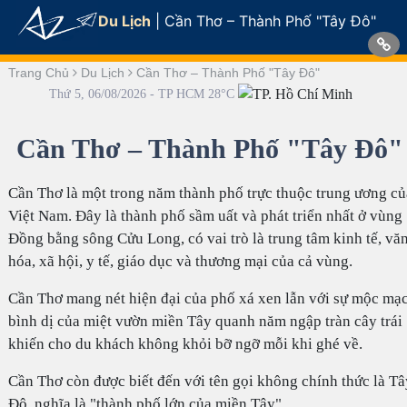
Du Lịch
|
Cần Thơ – Thành Phố "Tây Đô"
Trang Chủ
Du Lịch
Cần Thơ – Thành Phố "Tây Đô"
Thứ 5, 06/08/2026 - TP HCM 28°C
Cần Thơ – Thành Phố "Tây Đô"
Cần Thơ là một trong năm thành phố trực thuộc trung ương củ
Việt Nam. Đây là thành phố sầm uất và phát triển nhất ở vùng
Đồng bằng sông Cửu Long, có vai trò là trung tâm kinh tế, vă
hóa, xã hội, y tế, giáo dục và thương mại của cả vùng.
Cần Thơ mang nét hiện đại của phố xá xen lẫn với sự mộc mạ
bình dị của miệt vườn miền Tây quanh năm ngập tràn cây trái
khiến cho du khách không khỏi bỡ ngỡ mỗi khi ghé về.
Cần Thơ còn được biết đến với tên gọi không chính thức là Tâ
Đô, nghĩa là "thành phố lớn của miền Tây".