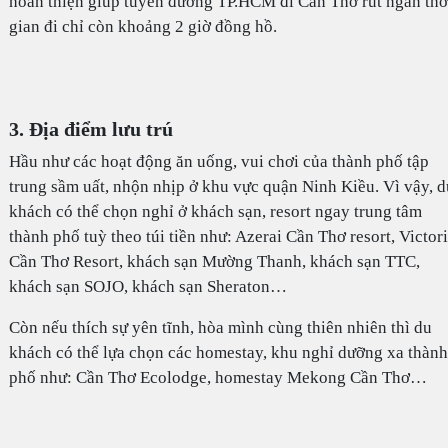
hoàn thiện giúp tuyến đường TP.HCM đi Cần Thơ rút ngắn thờ
gian đi chỉ còn khoảng 2 giờ đồng hồ.
3. Địa điểm lưu trú
Hầu như các hoạt động ăn uống, vui chơi của thành phố tập
trung sầm uất, nhộn nhịp ở khu vực quận Ninh Kiều. Vì vậy, d
khách có thể chọn nghỉ ở khách sạn, resort ngay trung tâm
thành phố tuỳ theo túi tiền như: Azerai Cần Thơ resort, Victor
Cần Thơ Resort, khách sạn Mường Thanh, khách sạn TTC,
khách sạn SOJO, khách sạn Sheraton…
Còn nếu thích sự yên tĩnh, hòa mình cùng thiên nhiên thì du
khách có thể lựa chọn các homestay, khu nghỉ dưỡng xa thành
phố như: Cần Thơ Ecolodge, homestay Mekong Cần Thơ…