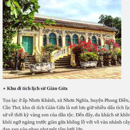
∘ Khu di tích lịch sử Giàn Gừa
Tọa lạc ở ấp Nhơn Khánh, xã Nhơn Nghĩa, huyện Phong Điền,
Cần Thơ, khu di tích Giàn Gừa là nơi lưu giữ nhiều dấu tích lị
sử về thời kỳ vàng son của dân tộc. Đến đây, du khách sẽ khô
khỏi ngỡ ngàng trước giàn gừa khổng lồ với vô vàn nhánh câ
đan xen vào nhau như một tấm lưới lớn.