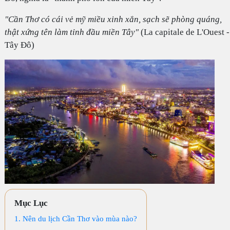
"Cần Thơ có cái vẻ mỹ miều xinh xắn, sạch sẽ phòng quáng,
thật xứng tên làm tỉnh đầu miền Tây"
(La capitale de L'Ouest -
Tây Đô)
Mục Lục
1. Nên du lịch Cần Thơ vào mùa nào?