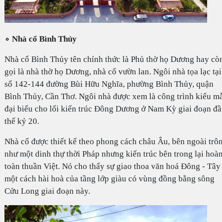
∘ Nhà cổ Bình Thủy
Nhà cổ Bình Thủy tên chính thức là Phủ thờ họ Dương hay cò
gọi là nhà thờ họ Dương, nhà cổ vườn lan. Ngôi nhà tọa lạc tại
số 142-144 đường Bùi Hữu Nghĩa, phường Bình Thủy, quận
Bình Thủy, Cần Thơ. Ngôi nhà được xem là công trình kiểu m
đại biểu cho lối kiến trúc Đông Dương ở Nam Kỳ giai đoạn đ
thế kỷ 20.
Nhà cổ được thiết kế theo phong cách châu Âu, bên ngoài trô
như một dinh thự thời Pháp nhưng kiến trúc bên trong lại hoà
toàn thuần Việt. Nó cho thấy sự giao thoa văn hoá Đông - Tây
một cách hài hoà của tầng lớp giàu có vùng đồng bằng sông
Cửu Long giai đoạn này.