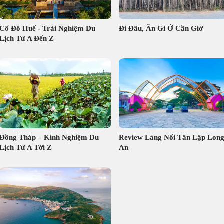
Cố Đô Huế - Trải Nghiệm Du
Đi Đâu, Ăn Gì Ở Cần Giờ
Lịch Từ A Đến Z
Đồng Tháp – Kinh Nghiệm Du
Review Làng Nổi Tân Lập Lon
Lịch Từ A Tới Z
An