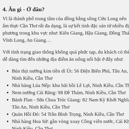
4. Ăn gì - Ở đâu?
Vì là thành phố trung tâm của đồng bằng sông Cửu Long nên
ẩm thực Cần Thơ rất đa dạng, là sự kết tinh đặc sản từ nhiều đ
phương trong khu vực như: Kiên Giang, Hậu Giang, Đồng Thá
Vĩnh Long, An Giang…
Với tình trạng giao thông không quá phức tạp, du khách có th
dễ dàng tìm đến những địa điểm ăn uống nổi bật ở đây như:
Bún thịt nướng kim tiền dì Út: 56 Điện Biên Phủ, Tân An,
Ninh Kiều, Cần Thơ
Nhà hàng Lúa Nếp: khu bãi bồi Lê Lợi, Ninh Kiều, Cần T
Nem nướng Cái Răng: 98 Đề Thám, Ninh Kiều, Cần Thơ
Bánh Flan - Sữa Chua Trúc Giang: 82 Nam Kỳ Khởi Nghĩ
Tân An, Ninh Kiều, Cần Thơ
Quán Hồi Đó: 54 Trần Bình Trọng, Ninh Kiều, Cần Thơ
Nhà hàng Hoa Sứ: gần vòng xoay Công viên nước, Cái Kh
Ninh Kiều, Cần Thơ