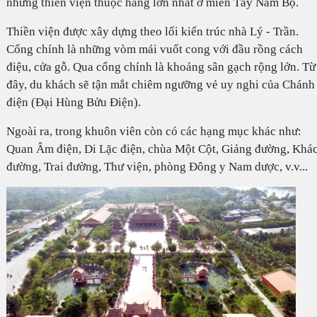
những thiền viện thuộc hàng lớn nhất ở miền Tây Nam Bộ.
Thiền viện được xây dựng theo lối kiến trúc nhà Lý - Trần.
Cổng chính là những vòm mái vuốt cong với đầu rồng cách
điệu, cửa gỗ. Qua cổng chính là khoảng sân gạch rộng lớn. Từ
đây, du khách sẽ tận mắt chiêm ngưỡng vẻ uy nghi của Chánh
điện (Đại Hùng Bửu Điện).
Ngoài ra, trong khuôn viên còn có các hạng mục khác như:
Quan Âm điện, Di Lặc điện, chùa Một Cột, Giảng đường, Khá
đường, Trai đường, Thư viện, phòng Đông y Nam dược, v.v...