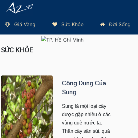
Giá Vàng
Sức Khỏe
Đời Sống
Trang Chủ
Sức Khỏe
Thứ 2, 10/08/2026 - TP HCM 31°C
SỨC KHỎE
Công Dụng Của
Sung
Sung là một loại cây
được gặp nhiều ở các
vùng quê nước ta.
Thân cây sần sùi, quả