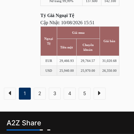
Nữ trang 99,99%
137.600
142.100
Tỷ Giá Ngoại Tệ
Cập Nhật: 10/08/2026 15:51
Giá mua
Ngoại
Giá bán
Tệ
Chuyển
Tiền mặt
khoản
EUR
29,466.93
29,764.57
31,020.68
USD
25,940.00
25,970.00
26,350.00
1
2
3
4
5
A2Z Share