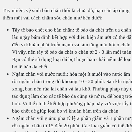
Tuy nhiên, vệ sinh bàn chân thôi là chưa đủ, bạn cần áp dụng
thêm một vài cách chăm sóc chân như bên dưới:
Tẩy tế bào chết cho bàn chân: tế bào da chết trên da chân
lâu ngày bám dính kết hợp với điều kiện ẩm ướt có thể dẫ
đến vi khuẩn phát triển mạnh và làm tăng mùi hôi ở chân.
Vì vậy, nên tẩy tế bào da chết ở chân từ 2 - 3 lần mỗi tuần
Bạn có thể sử dụng loại đá bọt hoặc bàn chải mềm để loại
bỏ tế bào da chết.
Ngâm chân với nước muối: hòa một ít muối vào nước ấm
rồi ngâm chân trong đó khoảng 10 - 20 phút. Sau khi ng
xong, bạn nên rửa lại chân và lau khô. Phương pháp này 
tác dụng làm cho các tế bào da cũng sẽ nở ra, dễ bong tró
hơn. Vì thế có thể kết hợp phương pháp này với việc tẩy t
bào chết để giúp loại bỏ vi khuẩn bám trên da chân.
Ngâm chân với giấm: pha tỷ lệ 2 phần giấm và 1 phần nư
rồi ngâm chân từ 15 đến 20 phút. Các loại giấm có thể đư