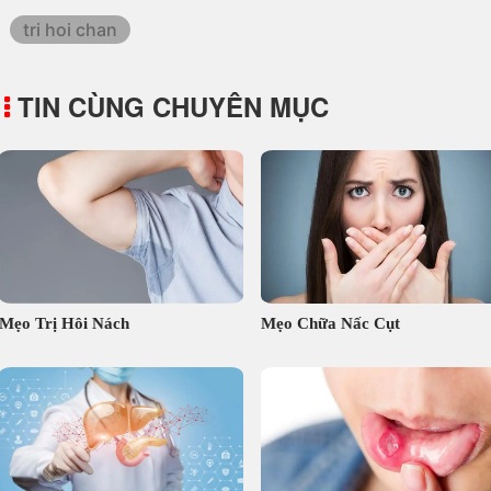
tri hoi chan
TIN CÙNG CHUYÊN MỤC
Mẹo Trị Hôi Nách
Mẹo Chữa Nấc Cụt