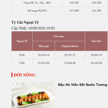
Vàng SJC 1L, 10L, 1KG
140.500
143.500
Nữ trang 99,99%
137.000
141.500
Tỷ Giá Ngoại Tệ
Cập Nhật: 10/08/2026 10:05
Giá mua
Ngoại Tệ
Giá bán
Tiền mặt
Chuyển khoản
EUR
29,410.19
29,707.27
30,961.01
USD
25,910.00
25,940.00
26,320.00
ĐỜI SỐNG
Đậu Hủ Viên Sốt Nước Tương