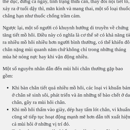
thể dục, đứng cả ngày, tình trạng thừa cân, thay đổi nội tiết tố,
xảy ra ở tuổi dậy thì, mãn kinh và mang thai, một số loại thuố
chẳng hạn như thuốc chống trầm cảm.
Ngược lại, một số người có khuynh hướng di truyền về chứng
tăng tiết mồ hôi. Điều này có nghĩa là cơ thể sẽ có khả năng ti
ra nhiều mồ hôi nhiều hơn người bình thường, có thể khiến đô
chân nặng mùi quanh năm chứ không chỉ trong những tháng
mùa hè nóng nực hay khi vận động nhiều.
Một số nguyên nhân dẫn đến mùi hôi chân thường gặp bao
gồm:
Khi bàn chân tiết quá nhiều mồ hôi, các loại vi khuẩn bá
ở chân sẽ sinh sôi, phát triển và ăn những tế bào chết ở da
chân, gây ra mùi hôi chân.
Khi mồ hôi thấm vào giày, dép hay tấm lót chân, vi khuẩn
cũng sẽ tiếp tục hoạt động mạnh mẽ hơn dẫn tới xuất hiệ
cả mùi hôi ở những vị trí đó.