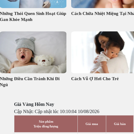
Những Thói Quen Sinh Hoạt Giúp
Cách Chữa Nhiệt Miệng Tại Nh
Gan Khỏe Mạnh
Những Điều Cần Tránh Khi Đi
Cách Vỗ Ợ Hơi Cho Trẻ
Ngủ
Giá Vàng Hôm Nay
Cập Nhật: Cập nhật lúc 10:10:04 10/08/2026
Sản phẩm
Giá mua
Giá bán
Triệu đồng/lượng