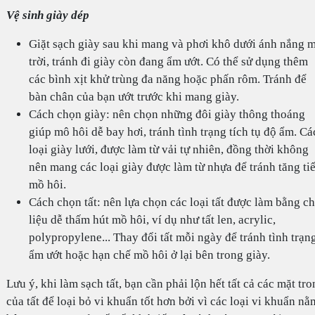
Vệ sinh giày dép
Giặt sạch giày sau khi mang và phơi khô dưới ánh nắng 
trời, tránh đi giày còn đang ẩm ướt. Có thể sử dụng thêm
các bình xịt khử trùng đa năng hoặc phấn rôm. Tránh để
bàn chân của bạn ướt trước khi mang giày.
Cách chọn giày: nên chọn những đôi giày thông thoáng
giúp mô hôi dễ bay hơi, tránh tình trạng tích tụ độ ẩm. Cá
loại giày lưới, được làm từ vải tự nhiên, đồng thời không
nên mang các loại giày được làm từ nhựa để tránh tăng tiế
mồ hôi.
Cách chọn tất: nên lựa chọn các loại tất được làm bằng ch
liệu dễ thấm hút mồ hôi, ví dụ như tất len, acrylic,
polypropylene... Thay đổi tất mỗi ngày để tránh tình trạn
ẩm ướt hoặc hạn chế mồ hôi ở lại bên trong giày.
Lưu ý, khi làm sạch tất, bạn cần phải lộn hết tất cả các mặt tr
của tất để loại bỏ vi khuẩn tốt hơn bởi vì các loại vi khuẩn nằ