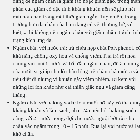
dùng để ngâm chân là giấm táo hoặc giấm gạo, trong thà
phần của giấm có đặc tính kháng khuẩn nên sẽ giúp hết
mùi hôi chân trong một thời gian ngắn. Tuy nhiên, trong
trường hợp da chân của bạn đang có vết thương hở, vết
loét,... thì không nên ngâm chân với giấm nhằm tránh tìn
trạng kích ứng da.
Ngâm chân với nước trà: trà chứa hợp chất Polyphenol, c
khả năng chống oxy hóa và chống viêm. Pha trà rồi hòa
chung với một ít nước và bắt đầu ngâm chân, độ ấm nóng
của nước sẽ giúp cho lỗ chân lông trên bàn chân nở ra và
tiêu diệt đi những vi khuẩn gây viêm nhiễm. Đi kèm với
những lợi ích khác như cải thiện giấc ngủ và giảm căng
thẳng.
Ngâm chân với baking soda: loại muối nở này có tác dụn
kháng khuẩn và làm sạch, pha 1/4 chén bột baking soda
cùng với 2L nước nóng, đợi cho nước nguội bớt rồi cho
chân vào ngâm trong 10 – 15 phút. Rửa lại với nước và la
khô chân.