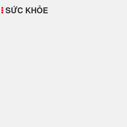
SỨC KHỎE
Lợi Ích Dinh Dưỡng Từ Đu Đủ