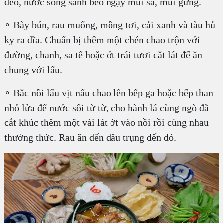
dẻo, nước sóng sánh béo ngậy mùi sả, mùi gừng.
∘ Bày bún, rau muống, mồng tơi, cải xanh và tàu hủ
ky ra dĩa. Chuẩn bị thêm một chén chao trộn với
đường, chanh, sa tế hoặc ớt trái tươi cắt lát để ăn
chung với lẩu.
∘ Bắc nồi lẩu vịt nấu chao lên bếp ga hoặc bếp than
nhỏ lửa để nước sôi từ từ, cho hành lá cùng ngò đã
cắt khúc thêm một vài lát ớt vào nồi rồi cùng nhau
thưởng thức. Rau ăn đến đâu trụng đến đó.