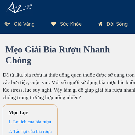
Giá Vàng
Sức Khỏe
Đời Sống
Trang Chủ
Đời Sống
Mẹo Vặt
Mẹo Giải Bia Rượu Nhanh Chóng
Thứ 7, 08/08/2026 - TP HCM 33°C
Mẹo Giải Bia Rượu Nhanh
Chóng
Đã từ lâu, bia rượu là thức uống quen thuộc được sử dụng tro
các bữa tiệc, cuộc vui. Một số người sử dụng bia rượu lúc buồ
lúc stress, lúc suy nghĩ. Vậy làm gì để giúp giải bia rượu nhan
chóng trong trường hợp uống nhiều?
Mục Lục
1. Lợi ích của bia rượu
2. Tác hại của bia rượu