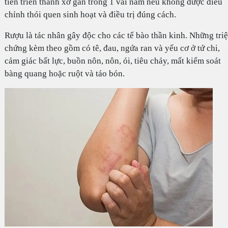
tiến triển thành xơ gan trong 1 vài năm nếu không được điều
chỉnh thói quen sinh hoạt và điều trị đúng cách.
Rượu là tác nhân gây độc cho các tế bào thần kinh. Những tri
chứng kèm theo gồm có tê, đau, ngứa ran và yếu cơ ở tứ chi,
cảm giác bất lực, buồn nôn, nôn, ói, tiêu chảy, mất kiểm soát
bàng quang hoặc ruột và táo bón.