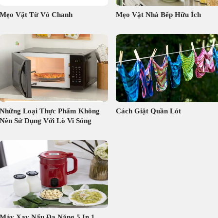
Mẹo Vặt Từ Vỏ Chanh
Mẹo Vặt Nhà Bếp Hữu Ích
Những Loại Thực Phẩm Không
Cách Giặt Quần Lót
Nên Sử Dụng Với Lò Vi Sóng
Máy Xay Nấu Đa Năng 5 In 1