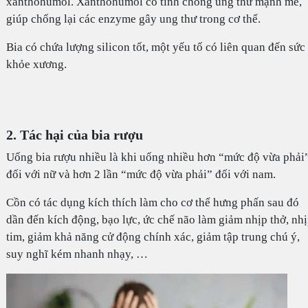
xanthohumol. Xanthohumol có tính chống ung thư mạnh mẽ,
giúp chống lại các enzyme gây ung thư trong cơ thể.
Bia có chứa lượng silicon tốt, một yếu tố có liên quan đến sức
khỏe xương.
2. Tác hại của bia rượu
Uống bia rượu nhiều là khi uống nhiều hơn “mức độ vừa phải
đối với nữ và hơn 2 lần “mức độ vừa phải” đối với nam.
Cồn có tác dụng kích thích làm cho cơ thể hưng phấn sau đó
dần đến kích động, bạo lực, ức chế não làm giảm nhịp thở, nh
tim, giảm khả năng cử động chính xác, giảm tập trung chú ý,
suy nghĩ kém nhanh nhạy, …