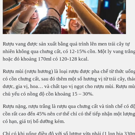
Rượu vang được sản xuất bằng quá trình lên men trái cây tự
nhiên không qua chưng cất, có 12-15% cồn. Một ly vang trắn
hoặc đỏ khoảng 170ml có 120-128 kcal.
Rượu mùi (rượu hương) là loại rượu được pha chế từ thức uốn
có cồn chưng cất, sau đó thêm một số hương vị từ trái cây, thả
dược, gia vị, hoa… và chất tạo vị ngọt cho rượu mùi. Rượu mù
chủ yếu có nồng độ cồn khoảng 15 – 30%.
Rượu nặng, rượu trắng là rượu qua chưng cất và tinh chế có đ
cồn rất cao đến 45% nên cơ thể chỉ có thể tiếp nhận một lượn
có hạn, giá trị bổ dưỡng kém.
Chỉ có khi uống điều độ với số lượng vừa phải (1 lon bia 330