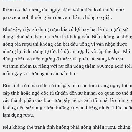
Rượu có thể tương tác nguy hiểm với nhiều loại thuốc như
paracetamol, thuốc giảm đau, an thần, chống co giật.
Như vậy, việc sử dụng rượu bia có lợi hay hại là do người sử
dụng, chứ bản thân bia rượu là không xấu. Nếu chúng ta khôn
uống bia rượu thì không cần bắt đầu uống vì vẫn nhận được
những lợi ích tương tự từ chế độ ăn hợp lý và tập thể dục. Khi
dùng rượu bia nên ngưng ở mức vừa phải, bổ sung kẽm và
vitamin nhóm B, riêng với nữ cần uống thêm 600mcg acid fol
mỗi ngày vì rượu ngăn cản hấp thu.
Độc tính của bia rượu có thể gây nên các tình trạng nguy hiể
cấp tính hoặc ngộ độc từ từ dẫn đến sự hư hại cơ quan cơ thể 
các thành phần của bia rượu gây nên. Cách tốt nhất là chúng t
không nên sử dụng rượu thường xuyên, lượng nhiều 1 lúc hoặ
lạm dụng rượu.
Nếu không thể tránh tình huống phải uống nhiều rượu, chúng 