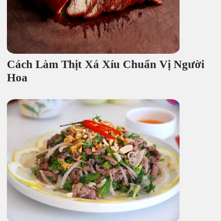
Cách Làm Thịt Xá Xíu Chuẩn Vị Người
Hoa