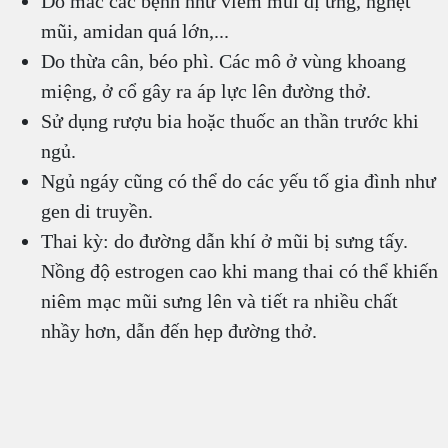
Do mắc các bệnh như viêm mũi dị ứng, nghẹt
mũi, amidan quá lớn,...
Do thừa cân, béo phì. Các mô ở vùng khoang
miệng, ở cổ gây ra áp lực lên đường thở.
Sử dụng rượu bia hoặc thuốc an thần trước khi
ngủ.
Ngủ ngáy cũng có thể do các yếu tố gia đình như
gen di truyền.
Thai kỳ: do đường dẫn khí ở mũi bị sưng tấy.
Nồng độ estrogen cao khi mang thai có thể khiến
niêm mạc mũi sưng lên và tiết ra nhiều chất
nhầy hơn, dẫn đến hẹp đường thở.