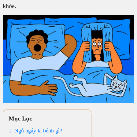
khỏe.
Mục Lục
1. Ngủ ngáy là bệnh gì?