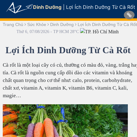
Dinh Dưỡng
|
Lợi Ích Dinh Dưỡng Từ Cà Rốt
Trang Chủ
Sức Khỏe
Dinh Dưỡng
Lợi Ích Dinh Dưỡng Từ Cà Rốt
Thứ 6, 07/08/2026 - TP HCM 28°C
Lợi Ích Dinh Dưỡng Từ Cà Rốt
Cà rốt là một loại cây có củ, thường có màu đỏ, vàng, trắng ha
tía. Cà rốt là nguồn cung cấp dồi dào các vitamin và khoáng
chất quan trọng cho cơ thể như: calo, protein, carbohydrate,
chất xơ, vitamin A, vitamin K, vitamin B6, vitamin C, kali,
magie…