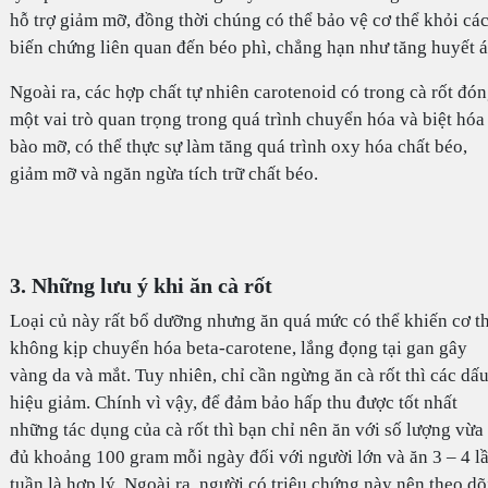
hỗ trợ giảm mỡ, đồng thời chúng có thể bảo vệ cơ thể khỏi cá
biến chứng liên quan đến béo phì, chẳng hạn như tăng huyết á
Ngoài ra, các hợp chất tự nhiên carotenoid có trong cà rốt đó
một vai trò quan trọng trong quá trình chuyển hóa và biệt hóa 
bào mỡ, có thể thực sự làm tăng quá trình oxy hóa chất béo,
giảm mỡ và ngăn ngừa tích trữ chất béo.
3. Những lưu ý khi ăn cà rốt
Loại củ này rất bổ dưỡng nhưng ăn quá mức có thể khiến cơ t
không kịp chuyển hóa beta-carotene, lắng đọng tại gan gây
vàng da và mắt. Tuy nhiên, chỉ cần ngừng ăn cà rốt thì các dấ
hiệu giảm. Chính vì vậy, để đảm bảo hấp thu được tốt nhất
những tác dụng của cà rốt thì bạn chỉ nên ăn với số lượng vừa
đủ khoảng 100 gram mỗi ngày đối với người lớn và ăn 3 – 4 l
tuần là hợp lý. Ngoài ra, người có triệu chứng này nên theo dõ