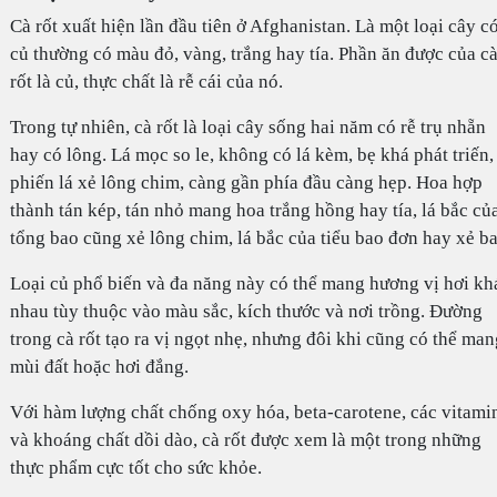
Cà rốt xuất hiện lần đầu tiên ở Afghanistan. Là một loại cây c
củ thường có màu đỏ, vàng, trắng hay tía. Phần ăn được của c
rốt là củ, thực chất là rễ cái của nó.
Trong tự nhiên, cà rốt là loại cây sống hai năm có rễ trụ nhẵn
hay có lông. Lá mọc so le, không có lá kèm, bẹ khá phát triến,
phiến lá xẻ lông chim, càng gần phía đầu càng hẹp. Hoa hợp
thành tán kép, tán nhỏ mang hoa trắng hồng hay tía, lá bắc củ
tổng bao cũng xẻ lông chim, lá bắc của tiểu bao đơn hay xẻ ba
Loại củ phổ biến và đa năng này có thể mang hương vị hơi kh
nhau tùy thuộc vào màu sắc, kích thước và nơi trồng. Đường
trong cà rốt tạo ra vị ngọt nhẹ, nhưng đôi khi cũng có thể man
mùi đất hoặc hơi đắng.
Với hàm lượng chất chống oxy hóa, beta-carotene, các vitami
và khoáng chất dồi dào, cà rốt được xem là một trong những
thực phẩm cực tốt cho sức khỏe.