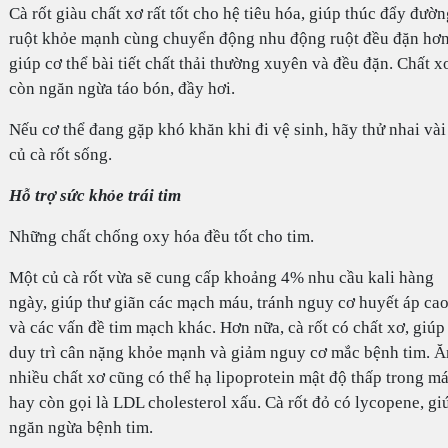
Cà rốt giàu chất xơ rất tốt cho hệ tiêu hóa, giúp thúc đẩy đườn
ruột khỏe mạnh cùng chuyển động nhu động ruột đều đặn hơn
giúp cơ thể bài tiết chất thải thường xuyên và đều đặn. Chất x
còn ngăn ngừa táo bón, đầy hơi.
Nếu cơ thể đang gặp khó khăn khi đi vệ sinh, hãy thử nhai vài
củ cà rốt sống.
Hỗ trợ sức khỏe trái tim
Những chất chống oxy hóa đều tốt cho tim.
Một củ cà rốt vừa sẽ cung cấp khoảng 4% nhu cầu kali hàng
ngày, giúp thư giãn các mạch máu, tránh nguy cơ huyết áp ca
và các vấn đề tim mạch khác. Hơn nữa, cà rốt có chất xơ, giúp
duy trì cân nặng khỏe mạnh và giảm nguy cơ mắc bệnh tim. Ă
nhiều chất xơ cũng có thể hạ lipoprotein mật độ thấp trong má
hay còn gọi là LDL cholesterol xấu. Cà rốt đỏ có lycopene, gi
ngăn ngừa bệnh tim.