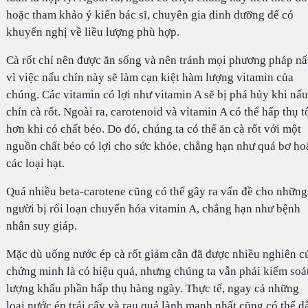
hoặc tham khảo ý kiến bác sĩ, chuyên gia dinh dưỡng để có
khuyến nghị về liều lượng phù hợp.
Cà rốt chỉ nên được ăn sống và nên tránh mọi phương pháp n
vì việc nấu chín này sẽ làm cạn kiệt hàm lượng vitamin của
chúng. Các vitamin có lợi như vitamin A sẽ bị phá hủy khi nấu
chín cà rốt. Ngoài ra, carotenoid và vitamin A có thể hấp thụ t
hơn khi có chất béo. Do đó, chúng ta có thể ăn cà rốt với một
nguồn chất béo có lợi cho sức khỏe, chẳng hạn như quả bơ ho
các loại hạt.
Quá nhiều beta-carotene cũng có thể gây ra vấn đề cho những
người bị rối loạn chuyển hóa vitamin A, chẳng hạn như bệnh
nhân suy giáp.
Mặc dù uống nước ép cà rốt giảm cân đã được nhiều nghiên c
chứng minh là có hiệu quả, nhưng chúng ta vẫn phải kiểm soá
lượng khẩu phần hấp thụ hàng ngày. Thực tế, ngay cả những
loại nước ép trái cây và rau quả lành mạnh nhất cũng có thể d