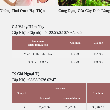
Những Thói Quen Hại Thận
Công Dụng Của Cây Đinh Lăng
Giá Vàng Hôm Nay
Cập Nhật: Cập nhật lúc 22:55:02 07/08/2026
Sản phẩm
Giá mua
Giá bán
Triệu đồng/lượng
Vàng SJC 1L, 10L, 1KG
139.200
142.200
Nữ trang 99,99%
135.700
140.200
Tỷ Giá Ngoại Tệ
Cập Nhật: 08/08/2026 02:47
Giá mua
Ngoại Tệ
Giá bán
Tiền mặt
Chuyển khoản
EUR
29,432.37
29,729.66
30,984.19