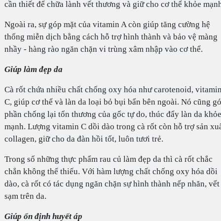
cần thiết để chữa lành vết thương và giữ cho cơ thể khỏe mạnh
Ngoài ra, sự góp mặt của vitamin A còn giúp tăng cường hệ
thống miễn dịch bằng cách hỗ trợ hình thành và bảo vệ màng
nhầy - hàng rào ngăn chặn vi trùng xâm nhập vào cơ thể.
Giúp làm đẹp da
Cà rốt chứa nhiều chất chống oxy hóa như carotenoid, vitami
C, giúp cơ thể và làn da loại bỏ bụi bẩn bên ngoài. Nó cũng g
phần chống lại tổn thương của gốc tự do, thúc đẩy làn da khỏ
mạnh. Lượng vitamin C dồi dào trong cà rốt còn hỗ trợ sản xu
collagen, giữ cho da đàn hồi tốt, luôn tươi trẻ.
Trong số những thực phẩm rau củ làm đẹp da thì cà rốt chắc
chắn không thể thiếu. Với hàm lượng chất chống oxy hóa dồi
dào, cà rốt có tác dụng ngăn chặn sự hình thành nếp nhăn, vết
sạm trên da.
Giúp ổn định huyết áp