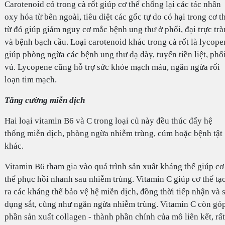
Carotenoid có trong cà rốt giúp cơ thể chống lại các tác nhân
oxy hóa từ bên ngoài, tiêu diệt các gốc tự do có hại trong cơ t
từ đó giúp giảm nguy cơ mắc bệnh ung thư ở phổi, đại trực tr
và bệnh bạch cầu. Loại carotenoid khác trong cà rốt là lycope
giúp phòng ngừa các bệnh ung thư dạ dày, tuyến tiền liệt, phổi
vú. Lycopene cũng hỗ trợ sức khỏe mạch máu, ngăn ngừa rối
loạn tim mạch.
Tăng cường miễn dịch
Hai loại vitamin B6 và C trong loại củ này đều thúc đẩy hệ
thống miễn dịch, phòng ngừa nhiễm trùng, cúm hoặc bệnh tật
khác.
Vitamin B6 tham gia vào quá trình sản xuất kháng thể giúp cơ
thể phục hồi nhanh sau nhiễm trùng. Vitamin C giúp cơ thể tạ
ra các kháng thể bảo vệ hệ miễn dịch, đồng thời tiếp nhận và 
dụng sắt, cũng như ngăn ngừa nhiễm trùng. Vitamin C còn gó
phần sản xuất collagen - thành phần chính của mô liên kết, rất