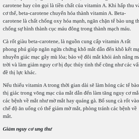
carotene hay còn gọi là tiền chất của vitamin A. Khi hấp thu v
cơ thể, beta-carotene chuyển hóa thành vitamin A. Beta-
carotene là chất chống oxy hóa mạnh, ngăn chặn tế bào ung t
chống sự hình thành cục máu đông trong thành mạch máu.
Cà rốt giàu beta-carotene, là nguồn cung cấp vitamin A rất
phong phú giúp ngăn ngừa chứng khô mắt dẫn đến khô kết mạ
nhuyễn giác mạc gây mù lòa; bảo vệ đôi mắt khỏi ánh nắng m
trời và làm giảm nguy cơ bị đục thủy tinh thể cũng như các vấ
đề thị lực khác.
Nếu thiếu vitamin A trong thời gian dài sẽ làm hỏng các tế bà
thị giác trong võng mạc của mắt dẫn đến làm tăng nguy cơ mắ
các bệnh về mắt như mờ mắt hay quáng gà. Bổ sung cà rốt và
chế độ ăn uống có thể giảm mờ mắt, phòng tránh các bệnh về
mắt.
Giảm nguy cơ ung thư