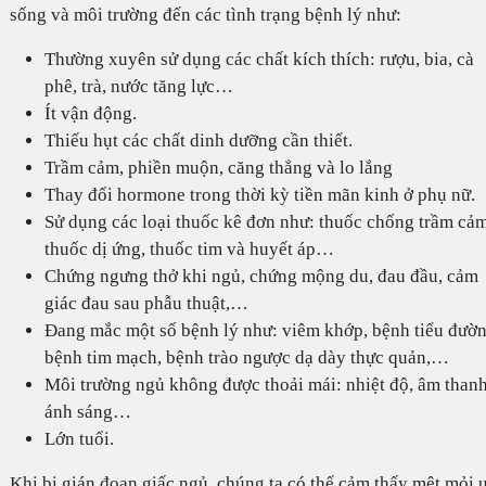
sống và môi trường đến các tình trạng bệnh lý như:
Thường xuyên sử dụng các chất kích thích: rượu, bia, cà
phê, trà, nước tăng lực…
Ít vận động.
Thiếu hụt các chất dinh dưỡng cần thiết.
Trầm cảm, phiền muộn, căng thẳng và lo lắng
Thay đổi hormone trong thời kỳ tiền mãn kinh ở phụ nữ.
Sử dụng các loại thuốc kê đơn như: thuốc chống trầm cảm
thuốc dị ứng, thuốc tim và huyết áp…
Chứng ngưng thở khi ngủ, chứng mộng du, đau đầu, cảm
giác đau sau phẫu thuật,…
Đang mắc một số bệnh lý như: viêm khớp, bệnh tiểu đườn
bệnh tim mạch, bệnh trào ngược dạ dày thực quản,…
Môi trường ngủ không được thoải mái: nhiệt độ, âm thanh
ánh sáng…
Lớn tuổi.
Khi bị gián đoạn giấc ngủ, chúng ta có thể cảm thấy mệt mỏi 