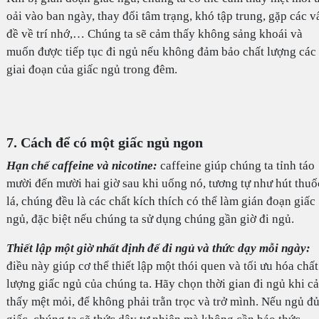
oải vào ban ngày, thay đổi tâm trạng, khó tập trung, gặp các v
đề về trí nhớ,… Chúng ta sẽ cảm thấy không sảng khoái và
muốn được tiếp tục đi ngủ nếu không đảm bảo chất lượng các
giai đoạn của giấc ngủ trong đêm.
7. Cách để có một giấc ngủ ngon
Hạn chế caffeine và nicotine:
caffeine giúp chúng ta tỉnh táo
mười đến mười hai giờ sau khi uống nó, tương tự như hút thuố
lá, chúng đều là các chất kích thích có thể làm gián đoạn giấc
ngủ, đặc biệt nếu chúng ta sử dụng chúng gần giờ đi ngủ.
Thiết lập một giờ nhất định để đi ngủ và thức dạy mỗi ngày:
điều này giúp cơ thể thiết lập một thói quen và tối ưu hóa chất
lượng giấc ngủ của chúng ta. Hãy chọn thời gian đi ngủ khi c
thấy mệt mỏi, để không phải trằn trọc và trở mình. Nếu ngủ đ