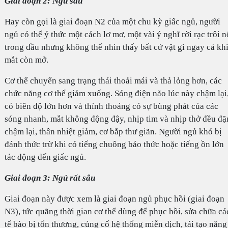
Giai đoạn 2: Ngủ sâu
Hay còn gọi là giai đoạn N2 của một chu kỳ giấc ngủ, người
ngủ có thể ý thức một cách lơ mơ, một vài ý nghĩ rời rạc trôi n
trong đầu nhưng không thể nhìn thấy bất cứ vật gì ngay cả kh
mắt còn mở.
Cơ thể chuyển sang trạng thái thoải mái và thả lỏng hơn, các
chức năng cơ thể giảm xuống. Sóng điện não lúc này chậm lại
có biên độ lớn hơn và thỉnh thoảng có sự bùng phát của các
sóng nhanh, mắt không động đậy, nhịp tim và nhịp thở đều đặ
chậm lại, thân nhiệt giảm, cơ bắp thư giãn. Người ngủ khó bị
đánh thức trừ khi có tiếng chuông báo thức hoặc tiếng ồn lớn
tác động đến giấc ngủ.
Giai đoạn 3: Ngủ rất sâu
Giai đoạn này được xem là giai đoạn ngủ phục hồi (giai đoạn
N3), tức quãng thời gian cơ thể dùng để phục hồi, sửa chữa cá
tế bào bị tổn thương, củng cố hệ thống miễn dịch, tái tạo năng