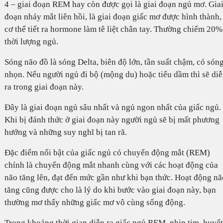
4 – giai đoạn REM hay còn được gọi là giai đoạn ngủ mơ. Gia
đoạn nháy mắt liên hồi, là giai đoạn giấc mơ được hình thành,
cơ thể tiết ra hormone làm tê liệt chân tay. Thường chiếm 20%
thời lượng ngủ.
Sóng não đồ là sóng Delta, biên độ lớn, tần suất chậm, có són
nhọn. Nếu người ngủ đi bộ (mộng du) hoặc tiểu dầm thì sẽ di
ra trong giai đoạn này.
Đây là giai đoạn ngủ sâu nhất và ngủ ngon nhất của giấc ngủ.
Khi bị đánh thức ở giai đoạn này người ngủ sẽ bị mất phương
hướng và những suy nghĩ bị tan rã.
Đặc điểm nổi bật của giấc ngủ có chuyển động mắt (REM)
chính là chuyển động mắt nhanh cùng với các hoạt động của
não tăng lên, đạt đến mức gần như khi bạn thức. Hoạt động nã
tăng cũng được cho là lý do khi bước vào giai đoạn này, bạn
thường mơ thấy những giấc mơ vô cùng sống động.
Trong khoảng thời gian diễn ra giấc ngủ REM, nhịp tim, huyết