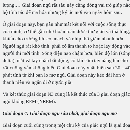
lượng,… Giai đoạn ngủ rất sâu này cũng đóng vai trò giúp nã
bộ tỉnh táo để mã hóa những ký ức mới vào ngày hôm sau.
Ở giai đoạn này, bạn gần như mất kết nối với cuộc sống thực
của mình, cơ thể gần như hoàn toàn được thư giãn và thả lỏng,
khiến cho trương lực cơ, mạch và nhịp thở giảm nhanh hơn.
Người ngủ rất khó tỉnh, phải có âm thanh to hoặc lay động và
người thì mới tỉnh. Sóng điện não chậm hơn, biên độ lớn (són
delta), mắt và tay chân bất động, có khi cầm tay nâng lên cho
rớt xuống vẫn không biết. Giai đoạn này xuất hiện sau 30 – 4
phút tính từ khi bạn lơ mơ ngủ. Giai đoạn này kéo dài hơn ở
thanh niên và ngắn đi ở người già.
Và kết thúc giai đoạn N3 cũng là kết thúc của 3 giai đoạn giấc
ngủ không REM (NREM).
Giai đoạn 4: Giai đoạn ngủ sâu nhất, giai đoạn ngủ mơ
Giai đoạn cuối cùng trong một chu kỳ của giấc ngủ là giai đo