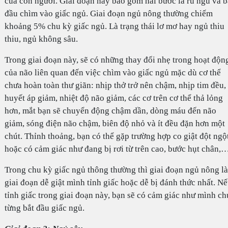
của con người. Giai đoạn này bao gồm hai bước là ru ngủ và b
đầu chìm vào giấc ngủ. Giai đoạn ngủ nông thường chiếm
khoảng 5% chu kỳ giấc ngủ. Là trạng thái lơ mơ hay ngủ thiu
thiu, ngủ không sâu.
Trong giai đoạn này, sẽ có những thay đổi nhẹ trong hoạt độn
của não liên quan đến việc chìm vào giấc ngủ mặc dù cơ thể
chưa hoàn toàn thư giãn: nhịp thở trở nên chậm, nhịp tim đều,
huyết áp giảm, nhiệt độ não giảm, các cơ trên cơ thể thả lỏng
hơn, mắt bạn sẽ chuyển động chậm dần, dòng máu đến não
giảm, sóng điện não chậm, biên độ nhỏ và ít đều đặn hơn một
chút. Thỉnh thoảng, bạn có thể gặp trường hợp co giật đột ngộ
hoặc có cảm giác như đang bị rơi từ trên cao, bước hụt chân,
Trong chu kỳ giấc ngủ thông thường thì giai đoạn ngủ nông là
giai đoạn dễ giật mình tỉnh giấc hoặc dễ bị đánh thức nhất. N
tỉnh giấc trong giai đoạn này, bạn sẽ có cảm giác như mình ch
từng bắt đầu giấc ngủ.