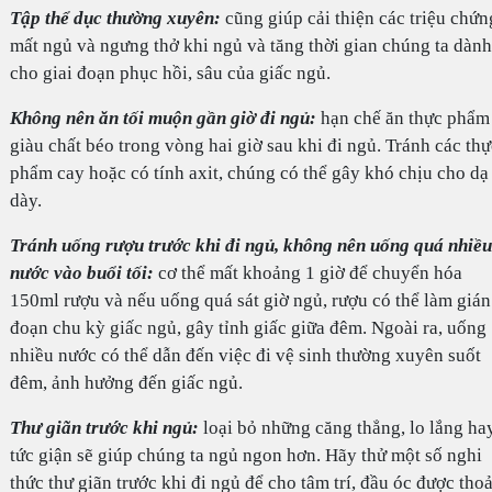
Tập thể dục thường xuyên:
cũng giúp cải thiện các triệu chứn
mất ngủ và ngưng thở khi ngủ và tăng thời gian chúng ta dành
cho giai đoạn phục hồi, sâu của giấc ngủ.
Không nên ăn tối muộn gần giờ đi ngủ:
hạn chế ăn thực phẩm
giàu chất béo trong vòng hai giờ sau khi đi ngủ. Tránh các thự
phẩm cay hoặc có tính axit, chúng có thể gây khó chịu cho dạ
dày.
Tránh uống rượu trước khi đi ngủ, không nên uống quá nhiều
nước vào buổi tối:
cơ thể mất khoảng 1 giờ để chuyển hóa
150ml rượu và nếu uống quá sát giờ ngủ, rượu có thể làm gián
đoạn chu kỳ giấc ngủ, gây tỉnh giấc giữa đêm. Ngoài ra, uống
nhiều nước có thể dẫn đến việc đi vệ sinh thường xuyên suốt
đêm, ảnh hưởng đến giấc ngủ.
Thư giãn trước khi ngủ:
loại bỏ những căng thẳng, lo lắng ha
tức giận sẽ giúp chúng ta ngủ ngon hơn. Hãy thử một số nghi
thức thư giãn trước khi đi ngủ để cho tâm trí, đầu óc được thoả