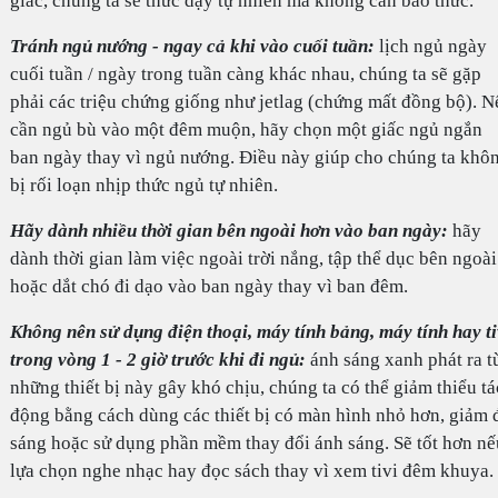
giấc, chúng ta sẽ thức dậy tự nhiên mà không cần báo thức.
Tránh ngủ nướng - ngay cả khi vào cuối tuần:
lịch ngủ ngày
cuối tuần / ngày trong tuần càng khác nhau, chúng ta sẽ gặp
phải các triệu chứng giống như jetlag (chứng mất đồng bộ). N
cần ngủ bù vào một đêm muộn, hãy chọn một giấc ngủ ngắn
ban ngày thay vì ngủ nướng. Điều này giúp cho chúng ta khô
bị rối loạn nhịp thức ngủ tự nhiên.
Hãy dành nhiều thời gian bên ngoài hơn vào ban ngày:
hãy
dành thời gian làm việc ngoài trời nắng, tập thể dục bên ngoài
hoặc dắt chó đi dạo vào ban ngày thay vì ban đêm.
Không nên sử dụng điện thoại, máy tính bảng, máy tính hay ti
trong vòng 1 - 2 giờ trước khi đi ngủ:
ánh sáng xanh phát ra t
những thiết bị này gây khó chịu, chúng ta có thể giảm thiểu tá
động bằng cách dùng các thiết bị có màn hình nhỏ hơn, giảm 
sáng hoặc sử dụng phần mềm thay đổi ánh sáng. Sẽ tốt hơn nế
lựa chọn nghe nhạc hay đọc sách thay vì xem tivi đêm khuya.