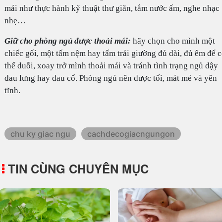
mái như thực hành kỹ thuật thư giãn, tắm nước ấm, nghe nhạc
nhẹ…
Giữ cho phòng ngủ được thoải mái:
hãy chọn cho mình một
chiếc gối, một tấm nệm hay tấm trải giường đủ dài, đủ êm để 
thể duỗi, xoay trở mình thoải mái và tránh tình trạng ngủ dậy
đau lưng hay đau cổ. Phòng ngủ nên được tối, mát mẻ và yên
tĩnh.
chu ky giac ngu
cachdecogiacngungon
TIN CÙNG CHUYÊN MỤC