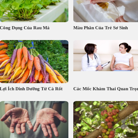
Công Dụng Của Rau Má
Màu Phân Của Trẻ Sơ Sinh
Lợi Ích Dinh Dưỡng Từ Cà Rốt
Các Mốc Khám Thai Quan Trọ