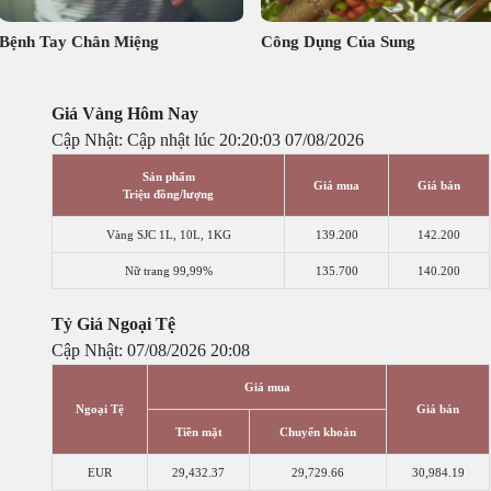
Bệnh Tay Chân Miệng
Công Dụng Của Sung
Giá Vàng Hôm Nay
Cập Nhật: Cập nhật lúc 20:20:03 07/08/2026
Sản phẩm
Giá mua
Giá bán
Triệu đồng/lượng
Vàng SJC 1L, 10L, 1KG
139.200
142.200
Nữ trang 99,99%
135.700
140.200
Tỷ Giá Ngoại Tệ
Cập Nhật: 07/08/2026 20:08
Giá mua
Ngoại Tệ
Giá bán
Tiền mặt
Chuyển khoản
EUR
29,432.37
29,729.66
30,984.19