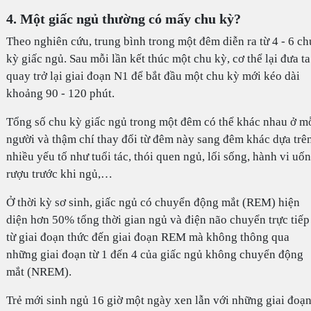
4. Một giấc ngủ thường có mấy chu kỳ?
Theo nghiên cứu, trung bình trong một đêm diễn ra từ 4 - 6 ch
kỳ giấc ngủ. Sau mỗi lần kết thúc một chu kỳ, cơ thể lại đưa ta
quay trở lại giai đoạn N1 để bắt đầu một chu kỳ mới kéo dài
khoảng 90 - 120 phút.
Tổng số chu kỳ giấc ngủ trong một đêm có thể khác nhau ở m
người và thậm chí thay đổi từ đêm này sang đêm khác dựa trê
nhiều yếu tố như tuổi tác, thói quen ngủ, lối sống, hành vi uố
rượu trước khi ngủ,…
Ở thời kỳ sơ sinh, giấc ngủ có chuyển động mắt (REM) hiện
diện hơn 50% tổng thời gian ngủ và điện não chuyển trực tiếp
từ giai đoạn thức đến giai đoạn REM mà không thông qua
những giai đoạn từ 1 đến 4 của giấc ngủ không chuyển động
mắt (NREM).
Trẻ mới sinh ngủ 16 giờ một ngày xen lẫn với những giai đoạ