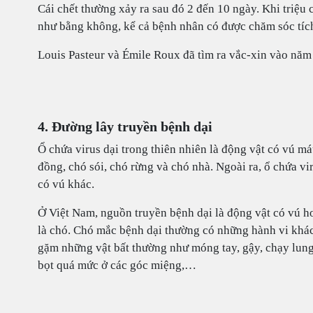
Cái chết thường xảy ra sau đó 2 đến 10 ngày. Khi triệu 
như bằng không, kể cả bệnh nhân có được chăm sóc tíc
Louis Pasteur và Émile Roux đã tìm ra vắc-xin vào năm
4. Đường lây truyền bệnh dại
Ổ chứa virus dại trong thiên nhiên là động vật có vú m
đồng, chó sói, chó rừng và chó nhà. Ngoài ra, ổ chứa v
có vú khác.
Ở Việt Nam, nguồn truyền bệnh dại là động vật có vú h
là chó. Chó mắc bệnh dại thường có những hành vi khác
gặm những vật bất thường như móng tay, gậy, chạy lung 
bọt quá mức ở các góc miệng,…