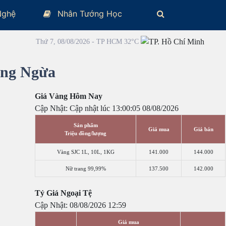
Nghệ
Nhân Tướng Học
Thứ 7, 08/08/2026 - TP HCM 32°C
òng Ngừa
Giá Vàng Hôm Nay
Cập Nhật: Cập nhật lúc 13:00:05 08/08/2026
Sản phẩm
Giá mua
Giá bán
Triệu đồng/lượng
Vàng SJC 1L, 10L, 1KG
141.000
144.000
Nữ trang 99,99%
137.500
142.000
Tỷ Giá Ngoại Tệ
Cập Nhật: 08/08/2026 12:59
Giá mua