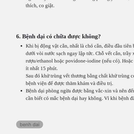
thích, co giật.
6. Bệnh dại có chữa được không?
Khi bị động vật cắn, nhất là chó cắn, điều đầu tiê
dưới vòi nước sạch ngay lập tức. Chỗ vết cắn, trầ
rượu/ethanol hoặc povidone-iodine (nếu có). Hoặc 
ít nhất 15 phút.
Sau đó khử trùng vết thương bằng chất khử trùng c
bệnh viện để được thăm khám và điều trị.
Bệnh dại phòng ngừa được bằng vắc-xin và nên đến
cần biết có mắc bệnh dại hay không. Vì khi bệnh đã
benh dai