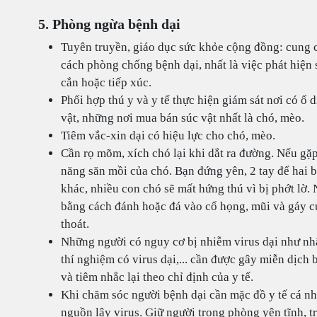
5. Phòng ngừa bệnh dại
Tuyên truyền, giáo dục sức khỏe cộng đồng: cung c
cách phòng chống bệnh dại, nhất là việc phát hiện s
cắn hoặc tiếp xúc.
Phối hợp thú y và y tế thực hiện giám sát nơi có ổ 
vật, những nơi mua bán súc vật nhất là chó, mèo.
Tiêm vắc-xin dại có hiệu lực cho chó, mèo.
Cần rọ mõm, xích chó lại khi dắt ra đường. Nếu gặ
năng săn mồi của chó. Bạn đứng yên, 2 tay để hai b
khác, nhiều con chó sẽ mất hứng thú vì bị phớt lờ. 
bằng cách đánh hoặc đá vào cổ họng, mũi và gáy c
thoát.
Những người có nguy cơ bị nhiễm virus dại như nhâ
thí nghiệm có virus dại,... cần được gây miễn dịch 
và tiêm nhắc lại theo chỉ định của y tế.
Khi chăm sóc người bệnh dại cần mặc đồ y tế cá nh
nguồn lây virus. Giữ người trong phòng yên tĩnh, t