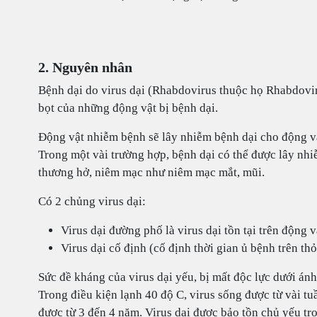
2. Nguyên nhân
Bệnh dại do virus dại (Rhabdovirus thuộc họ Rhabdovir
bọt của những động vật bị bệnh dại.
Động vật nhiễm bệnh sẽ lây nhiễm bệnh dại cho động vậ
Trong một vài trường hợp, bệnh dại có thể được lây nhi
thương hở, niêm mạc như niêm mạc mắt, mũi.
Có 2 chủng virus dại:
Virus dại đường phố là virus dại tồn tại trên động v
Virus dại cố định (cố định thời gian ủ bệnh trên thỏ
Sức đề kháng của virus dại yếu, bị mất độc lực dưới án
Trong điều kiện lạnh 40 độ C, virus sống được từ vài tu
được từ 3 đến 4 năm. Virus dại được bảo tồn chủ yếu tro