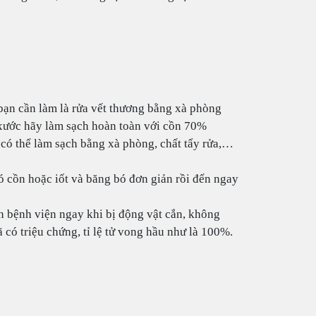
n bạn cần làm là rửa vết thương bằng xà phòng
y xước hãy làm sạch hoàn toàn với cồn 70%
có thể làm sạch bằng xà phòng, chất tẩy rửa,…
ó cồn hoặc iốt và băng bó đơn giản rồi đến ngay
 bệnh viện ngay khi bị động vật cắn, không
 có triệu chứng, tỉ lệ tử vong hầu như là 100%.