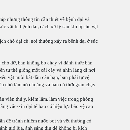
ấp những thông tin cần thiết về bệnh dại và
úc vật bị bệnh dại, cách xử lý sau khi bị súc vật
dịch chó dại cũ, nơi thường xảy ra bệnh dại ở súc
p chó dữ, bạn không bỏ chạy vì đánh thức bản
ên tư thế giống một cái cây và nhìn lảng đi nơi
Nếu vật nuôi bắt đầu cắn bạn, bạn phải tự vệ
ủa chó làm nó choáng và bạn có thời gian chạy
n viên thú y, kiểm lâm, làm việc trong phòng
bằng vắc-xin dại tế bào có hiệu lực bảo vệ cao
ân để tránh nhiễm nước bọt và vết thương có
ránh gió lùa, ánh sáng dịu để không bị kích