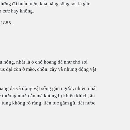
chứng đã biểu hiện, khả năng sống sót là gần
h cực hay không.
 1885.
áu nóng, nhất là ở chó hoang dã như chó sói
irus dại còn ở mèo, chồn, cầy và những động vật
oang dã và động vật sống gần người, nhiều nhất
 thường như: cắn mà không bị khiêu khích, ăn
tung không rõ ràng, liên tục gầm gừ, tiết nước