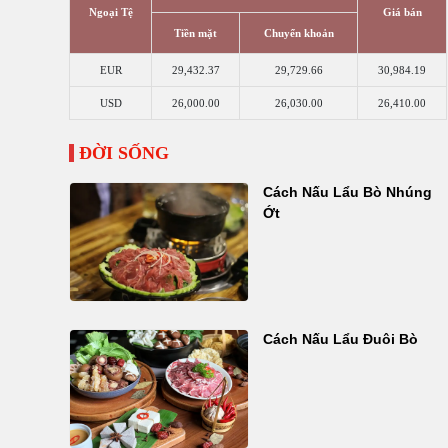
Ngoại Tệ
Giá bán
Tiền mặt
Chuyển khoản
EUR
29,432.37
29,729.66
30,984.19
USD
26,000.00
26,030.00
26,410.00
ĐỜI SỐNG
Cách Nấu Lẩu Bò Nhúng
Ớt
Cách Nấu Lẩu Đuôi Bò