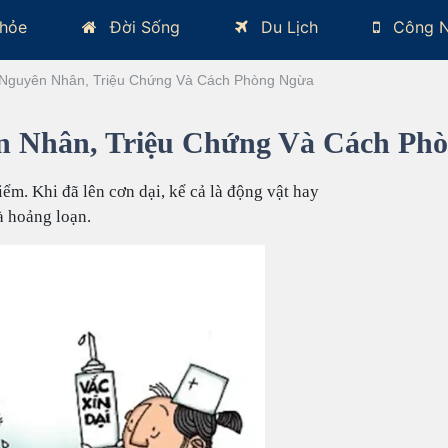
hỏe
Đời Sống
Du Lịch
Công 
, Nguyên Nhân, Triệu Chứng Và Cách Phòng Ngừa
ên Nhân, Triệu Chứng Và Cách Ph
m. Khi đã lên cơn dại, kể cả là động vật hay
à hoảng loạn.