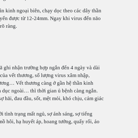
ần kinh ngoại biên, chạy dọc theo các dây thần
huyển được từ 12-24mm. Ngay khi virus đến não
rõ ràng.
ã ghi nhận trường hợp ngắn đến 4 ngày và dài
 của vết thương, số lượng virus xâm nhập,
 ương… Vết thương càng ở gần hệ thần kinh
h dục ngoài… thì thời gian ủ bệnh càng ngắn.
sợ hãi, đau đầu, sốt, mệt mỏi, khó chịu, cảm giác
 tình trạng mất ngủ, sợ ánh sáng, sợ tiếng
 mồ hôi, hạ huyết áp, hoang tưởng, quấy rối, ảo