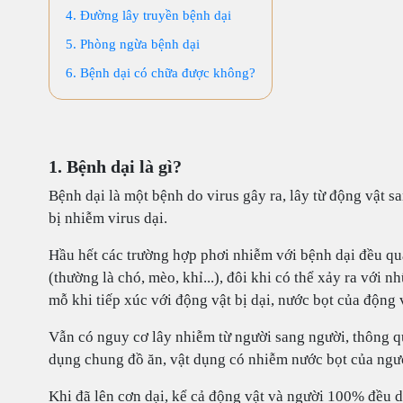
4. Đường lây truyền bệnh dại
5. Phòng ngừa bệnh dại
6. Bệnh dại có chữa được không?
1. Bệnh dại là gì?
Bệnh dại là một bệnh do virus gây ra, lây từ động vật sa
bị nhiễm virus dại.
Hầu hết các trường hợp phơi nhiễm với bệnh dại đều qua
(thường là chó, mèo, khỉ...), đôi khi có thể xảy ra với 
mỗ khi tiếp xúc với động vật bị dại, nước bọt của động v
Vẫn có nguy cơ lây nhiễm từ người sang người, thông q
dụng chung đồ ăn, vật dụng có nhiễm nước bọt của ngườ
Khi đã lên cơn dại, kể cả động vật và người 100% đều d