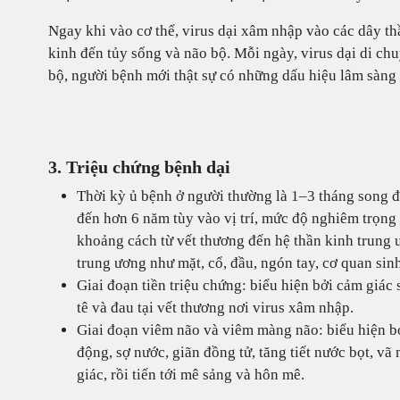
Ngay khi vào cơ thể, virus dại xâm nhập vào các dây th
kinh đến tủy sống và não bộ. Mỗi ngày, virus dại di c
bộ, người bệnh mới thật sự có những dấu hiệu lâm sàng 
3. Triệu chứng bệnh dại
Thời kỳ ủ bệnh ở người thường là 1–3 tháng song đ
đến hơn 6 năm tùy vào vị trí, mức độ nghiêm trọng
khoảng cách từ vết thương đến hệ thần kinh trung
trung ương như mặt, cổ, đầu, ngón tay, cơ quan sin
Giai đoạn tiền triệu chứng: biểu hiện bởi cảm giác 
tê và đau tại vết thương nơi virus xâm nhập.
Giai đoạn viêm não và viêm màng não: biểu hiện bởi
động, sợ nước, giãn đồng tử, tăng tiết nước bọt, vã
giác, rồi tiến tới mê sảng và hôn mê.