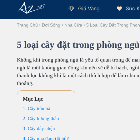
Giá Vàng
Sức K
Trang Chủ
Đời Sống
Nhà Cửa
5 Loại Cây Đặt Trong Phò
5 loại cây đặt trong phòng ng
Không khí trong phòng ngủ là yếu tố quan trọng để man
ngủ là một không gian đóng kín nên sẽ dễ bí bách, ngột
thanh lọc không khí là một cách thích hợp để làm cho n
thoáng.
Mục Lục
1. Cây trầu bà
2. Cây hương thảo
3. Cây dây nhện
4. Cây nha đam (lô hội)