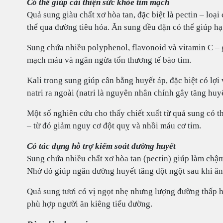
Có thể giúp cải thiện sức khỏe tim mạch
Quả sung giàu chất xơ hòa tan, đặc biệt là pectin – loại
thể qua đường tiêu hóa. Ăn sung đều đặn có thể giúp 
Sung chứa nhiều polyphenol, flavonoid và vitamin C – 
mạch máu và ngăn ngừa tổn thương tế bào tim.
Kali trong sung giúp cân bằng huyết áp, đặc biệt có lợi v
natri ra ngoài (natri là nguyên nhân chính gây tăng huyế
Một số nghiên cứu cho thấy chiết xuất từ quả sung có t
– từ đó giảm nguy cơ đột quỵ và nhồi máu cơ tim.
Có tác dụng hỗ trợ kiểm soát đường huyết
Sung chứa nhiều chất xơ hòa tan (pectin) giúp làm chậm
Nhờ đó giúp ngăn đường huyết tăng đột ngột sau khi ăn
Quả sung tươi có vị ngọt nhẹ nhưng lượng đường thấp hơ
phù hợp người ăn kiêng tiểu đường.