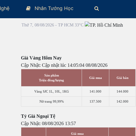
Nghệ
Nhân Tướng Học
Thứ 7, 08/08/2026 - TP HCM 33°C
Giá Vàng Hôm Nay
Cập Nhật: Cập nhật lúc 14:05:04 08/08/2026
Sản phẩm
Giá mua
Giá bán
Triệu đồng/lượng
Vàng SJC 1L, 10L, 1KG
141.000
144.000
Nữ trang 99,99%
137.500
142.000
Tỷ Giá Ngoại Tệ
Cập Nhật: 08/08/2026 13:57
Giá mua