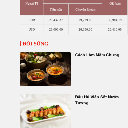
Ngoại Tệ
Giá bán
Tiền mặt
Chuyển khoản
EUR
29,432.37
29,729.66
30,984.19
USD
26,000.00
26,030.00
26,410.00
ĐỜI SỐNG
Cách Làm Mắm Chưng
Đậu Hủ Viên Sốt Nước
Tương