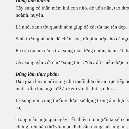
Dùng làm bonsai
Cây sung có thân mềm khi còn nhỏ, dễ uốn nắn, tạo đượ
hoành, huyền...
Lá nhỏ, xanh tốt quanh năm giúp dễ cắt tỉa tạo tán đẹp.
Sinh trưởng nhanh, dễ chăm sóc, rất phù hợp cho cả ngư
Ra trái quanh năm, trái sung mọc từng chùm, bám sát thâ
Cây sung gắn với chữ “sung túc”, “đầy đủ”, nên được trư
Dùng làm thực phẩm
Dân gian hay muối sung như muối dưa để ăn trực tiếp ho
muối xổi chua ngọt để ăn kèm với ốc luộc, cơm…
Lá sung non cũng thường được sử dụng trong ẩm thực khi 
cá,...
Trong mâm ngũ quả ngày Tết nhiều nơi người ta xếp chù
chưng trên bàn thờ với mục đích cầu mong sự sung túc,