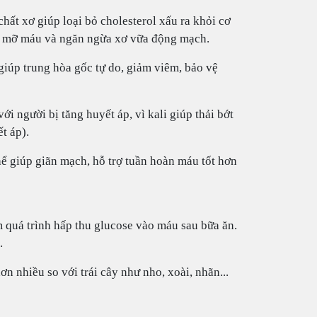
 chất xơ giúp loại bỏ cholesterol xấu ra khỏi cơ
hạ mỡ máu và ngăn ngừa xơ vữa động mạch.
giúp trung hòa gốc tự do, giảm viêm, bảo vệ
ới người bị tăng huyết áp, vì kali giúp thải bớt
t áp).
hể giúp giãn mạch, hỗ trợ tuần hoàn máu tốt hơn
 quá trình hấp thu glucose vào máu sau bữa ăn.
.
n nhiều so với trái cây như nho, xoài, nhãn...