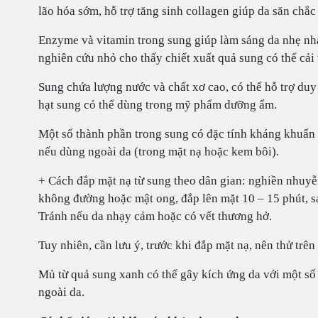
lão hóa sớm, hỗ trợ tăng sinh collagen giúp da săn chắ
Enzyme và vitamin trong sung giúp làm sáng da nhẹ nhà
nghiên cứu nhỏ cho thấy chiết xuất quả sung có thể cải 
Sung chứa lượng nước và chất xơ cao, có thể hỗ trợ duy
hạt sung có thể dùng trong mỹ phẩm dưỡng ẩm.
Một số thành phần trong sung có đặc tính kháng khuẩn 
nếu dùng ngoài da (trong mặt nạ hoặc kem bôi).
+ Cách đắp mặt nạ từ sung theo dân gian: nghiền nhuyễn
không đường hoặc mật ong, đắp lên mặt 10 – 15 phút, sa
Tránh nếu da nhạy cảm hoặc có vết thương hở.
Tuy nhiên, cần lưu ý, trước khi đắp mặt nạ, nên thử trê
Mủ từ quả sung xanh có thể gây kích ứng da với một s
ngoài da.