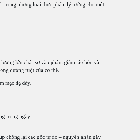
một trong những loại thực phẩm lý tưởng cho một
lượng lớn chất xơ vào phân, giảm táo bón và
ong đường ruột của cơ thể.
êm mạc dạ dày.
ng trong ngày.
úp chống lại các gốc tự do – nguyên nhân gây