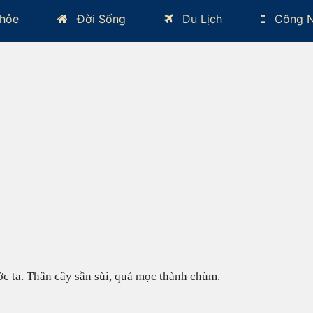
hỏe
Đời Sống
Du Lịch
Công 
ớc ta. Thân cây sần sùi, quả mọc thành chùm.