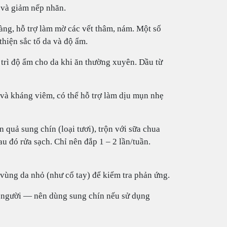
c và giảm nếp nhăn.
ng, hỗ trợ làm mờ các vết thâm, nám. Một số
thiện sắc tố da và độ ẩm.
 trì độ ẩm cho da khi ăn thường xuyên. Dầu từ
và kháng viêm, có thể hỗ trợ làm dịu mụn nhẹ
 quả sung chín (loại tươi), trộn với sữa chua
u đó rửa sạch. Chỉ nên đắp 1 – 2 lần/tuần.
n vùng da nhỏ (như cổ tay) để kiểm tra phản ứng.
ố người — nên dùng sung chín nếu sử dụng