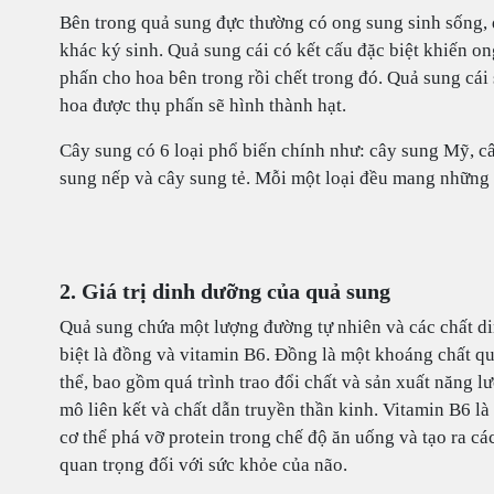
Bên trong quả sung đực thường có ong sung sinh sống, đ
khác ký sinh. Quả sung cái có kết cấu đặc biệt khiến o
phấn cho hoa bên trong rồi chết trong đó. Quả sung cái
hoa được thụ phấn sẽ hình thành hạt.
Cây sung có 6 loại phổ biến chính như: cây sung Mỹ, câ
sung nếp và cây sung tẻ. Mỗi một loại đều mang những 
2. Giá trị dinh dưỡng của quả sung
Quả sung chứa một lượng đường tự nhiên và các chất d
biệt là đồng và vitamin B6. Đồng là một khoáng chất qu
thể, bao gồm quá trình trao đổi chất và sản xuất năng l
mô liên kết và chất dẫn truyền thần kinh. Vitamin B6 là
cơ thể phá vỡ protein trong chế độ ăn uống và tạo ra cá
quan trọng đối với sức khỏe của não.