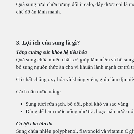
Quả sung tươi chứa tương đối ít calo, đây được coi là 
chế độ ăn lành mạnh.
3. Lợi ích của sung là gì?
Tăng cường sức khỏe hệ tiêu hóa
Quả sung chứa nhiều chất xơ, giúp làm mềm và bổ sung 
bổ sung nguồn thức ăn cho vi khuẩn lành mạnh cư trú tr
Có chất chống oxy hóa và kháng viêm, giúp làm dịu ni
Cách nấu nước uống:
Sung tươi rửa sạch, bổ đôi, phơi khô và sao vàng.
Dùng để hãm nước uống như trà, hoặc nấu nước uố
Có lợi cho làn da
Sung chứa nhiều polyphenol, flavonoid và vitamin C gi