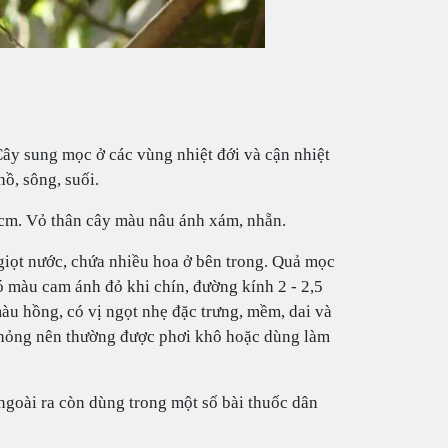
Cây sung mọc ở các vùng nhiệt đới và cận nhiệt
hồ, sông, suối.
0 cm. Vỏ thân cây màu nâu ánh xám, nhẵn.
giọt nước, chứa nhiều hoa ở bên trong. Quả mọc
ó màu cam ánh đỏ khi chín, đường kính 2 - 2,5
àu hồng, có vị ngọt nhẹ đặc trưng, mềm, dai và
ễ hỏng nên thường được phơi khô hoặc dùng làm
ngoài ra còn dùng trong một số bài thuốc dân