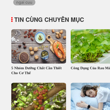
ngai cuu
TIN CÙNG CHUYÊN MỤC
5 Nhóm Dưỡng Chất Cần Thiết
Công Dụng Của Rau M
Cho Cơ Thể