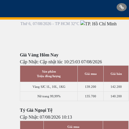
Thứ 6, 07/08/2026 - TP HCM 32°C
Giá Vàng Hôm Nay
Cập Nhật: Cập nhật lúc 10:25:03 07/08/2026
Sản phẩm
Giá mua
Giá bán
Triệu đồng/lượng
Vàng SJC 1L, 10L, 1KG
139.200
142.200
Nữ trang 99,99%
135.700
140.200
Tỷ Giá Ngoại Tệ
Cập Nhật: 07/08/2026 10:13
Giá mua