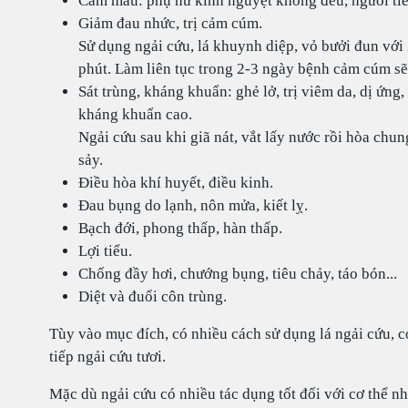
Cầm máu: phụ nữ kinh nguyệt không đều, người tiểu
Giảm đau nhức, trị cảm cúm.
Sử dụng ngải cứu, lá khuynh diệp, vỏ bưởi đun với
phút. Làm liên tục trong 2-3 ngày bệnh cảm cúm sẽ
Sát trùng, kháng khuẩn: ghẻ lở, trị viêm da, dị ứn
kháng khuẩn cao.
Ngải cứu sau khi giã nát, vắt lấy nước rồi hòa ch
sảy.
Điều hòa khí huyết, điều kinh.
Đau bụng do lạnh, nôn mửa, kiết lỵ.
Bạch đới, phong thấp, hàn thấp.
Lợi tiểu.
Chống đầy hơi, chướng bụng, tiêu chảy, táo bón...
Diệt và đuổi côn trùng.
Tùy vào mục đích, có nhiều cách sử dụng lá ngải cứu, có
tiếp ngải cứu tươi.
Mặc dù ngải cứu có nhiều tác dụng tốt đối với cơ thể 