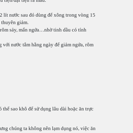
 tiện/đại tiện ra máu.
 2 lít nước sau đó dùng để xông trong vòng 15
 thuyên giảm.
g, rôm sảy, mẩn ngứa…nhờ tinh dầu có tính
ung với nước tắm hằng ngày để giảm ngứa, rôm
 thể sao khô để sử dụng lâu dài hoặc ăn trực
nhưng chúng ta không nên lạm dụng nó, việc ăn