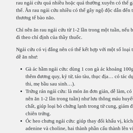
rau ngải cứu quá nhiều hoặc quá thường xuyên có thể gâ
thể. Ăn rau ngải cứu nhiều có thể gây ngộ độc dẫn đến t
thương tế bào não.
Chỉ nên ăn rau ngải cứu từ 1-2 lần trong một tuần, nếu b
đi theo chỉ định của thầy thuốc.
Ngải cứu có vị đắng nên có thể kết hợp với một số loại
dễ ăn như:
Gà ác hầm ngải cứu: dùng 1 con gà ác khoảng 100g,
thêm đương quy, kỷ tử, táo tàu, thục địa… có tác dụ
thi, mẹ bầu sau sinh…).
Trứng rán ngải cứu: là món ăn đơn giản, dễ làm, có 
nên ăn 1-2 lần trong tuần) như lưu thông máu huyết,
chất, giúp loại bỏ chứng lạnh trong tử cung, giảm
chiên trứng.
Óc heo chưng ngải cứu: giúp thay đổi khẩu vị, kích
adenine và choline, hai thành phần cấu thành lên v