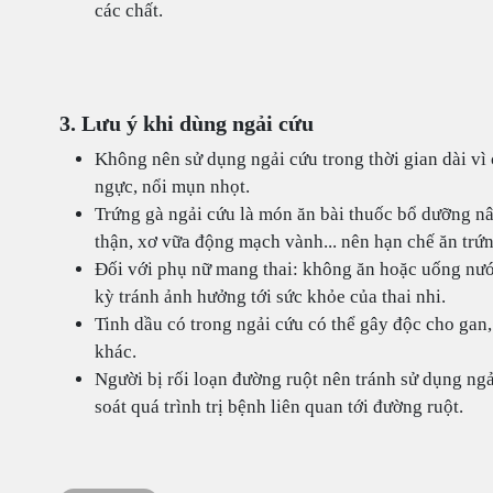
các chất.
3. Lưu ý khi dùng ngải cứu
Không nên sử dụng ngải cứu trong thời gian dài vì 
ngực, nổi mụn nhọt.
Trứng gà ngải cứu là món ăn bài thuốc bổ dưỡng n
thận, xơ vữa động mạch vành... nên hạn chế ăn trứn
Đối với phụ nữ mang thai: không ăn hoặc uống nước
kỳ tránh ảnh hưởng tới sức khỏe của thai nhi.
Tinh dầu có trong ngải cứu có thể gây độc cho gan, 
khác.
Người bị rối loạn đường ruột nên tránh sử dụng ng
soát quá trình trị bệnh liên quan tới đường ruột.