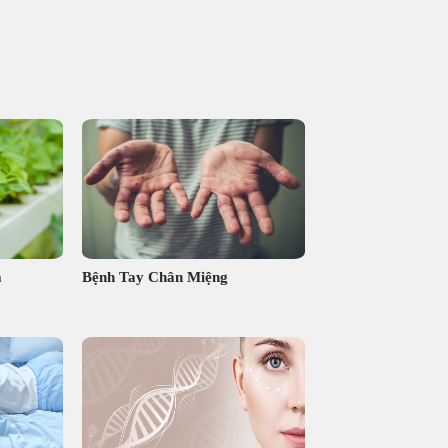
á
Bệnh Tay Chân Miệng