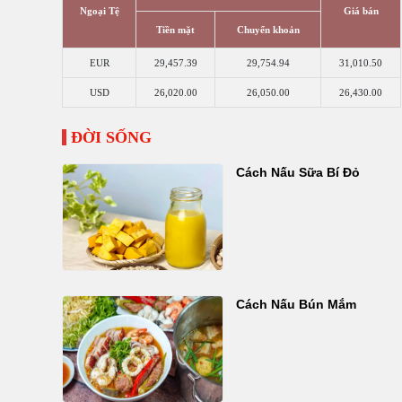
Ngoại Tệ
Giá bán
Tiền mặt
Chuyển khoản
EUR
29,457.39
29,754.94
31,010.50
USD
26,020.00
26,050.00
26,430.00
ĐỜI SỐNG
Cách Nấu Sữa Bí Đỏ
Cách Nấu Bún Mắm