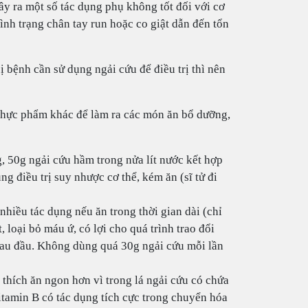
y ra một số tác dụng phụ không tốt đối với cơ
ình trạng chân tay run hoặc co giật dẫn đến tổn
ị bệnh cần sử dụng ngải cứu để điều trị thì nên
 thực phẩm khác để làm ra các món ăn bổ dưỡng,
 50g ngải cứu hầm trong nửa lít nước kết hợp
ng điều trị suy nhược cơ thể, kém ăn (sĩ tử đi
nhiều tác dụng nếu ăn trong thời gian dài (chỉ
 loại bỏ máu ứ, có lợi cho quá trình trao đổi
 đau đầu. Không dùng quá 30g ngải cứu mỗi lần
 thích ăn ngon hơn vì trong lá ngải cứu có chứa
itamin B có tác dụng tích cực trong chuyển hóa