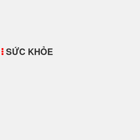
Cách Làm Cá Hồi Ngâm Tương
SỨC KHỎE