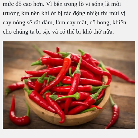
mức độ cao hơn. Vì bên trong lò vi sóng là môi
trường kín nên khi ớt bị tác động nhiệt thì mùi vị
cay nồng sẽ rất đậm, làm cay mắt, cổ họng, khiến
cho chúng ta bị sặc và có thể bị khó thở nữa.