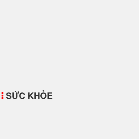
Cách Giặt Quần Lót
SỨC KHỎE