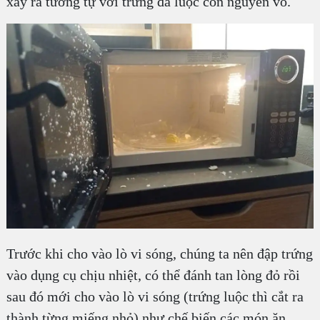
xảy ra tương tự với trứng đã luộc còn nguyên vỏ.
Trước khi cho vào lò vi sóng, chúng ta nên đập trứng
vào dụng cụ chịu nhiệt, có thể đánh tan lòng đỏ rồi
sau đó mới cho vào lò vi sóng (trứng luộc thì cắt ra
thành từng miếng nhỏ) như chế biến các món ăn