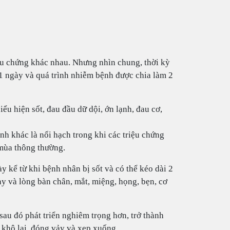
u chứng khác nhau. Nhưng nhìn chung, thời kỳ
1 ngày và quá trình nhiễm bệnh được chia làm 2
ểu hiện sốt, đau đầu dữ dội, ớn lạnh, đau cơ,
nh khác là nổi hạch trong khi các triệu chứng
 mùa thông thường.
ày kể từ khi bệnh nhân bị sốt và có thể kéo dài 2
tay và lòng bàn chân, mắt, miệng, họng, bẹn, cơ
sau đó phát triển nghiêm trọng hơn, trở thành
khô lại, đóng vảy và xẹp xuống.