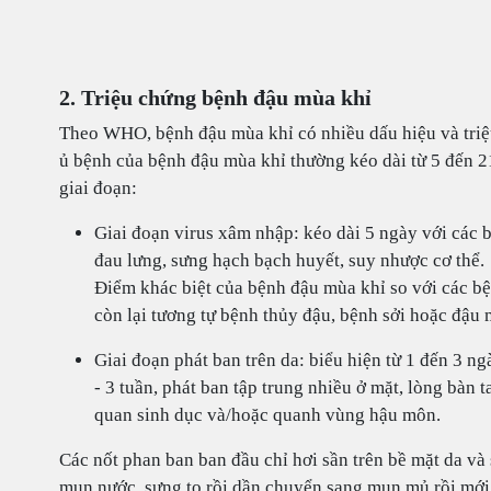
2. Triệu chứng bệnh đậu mùa khỉ
Theo WHO, bệnh đậu mùa khỉ có nhiều dấu hiệu và triệ
ủ bệnh của bệnh đậu mùa khỉ thường kéo dài từ 5 đến 2
giai đoạn:
Giai đoạn virus xâm nhập: kéo dài 5 ngày với các bi
đau lưng, sưng hạch bạch huyết, suy nhược cơ thể.
Điểm khác biệt của bệnh đậu mùa khỉ so với các bệ
còn lại tương tự bệnh thủy đậu, bệnh sởi hoặc đậu
Giai đoạn phát ban trên da: biểu hiện từ 1 đến 3 ng
- 3 tuần, phát ban tập trung nhiều ở mặt, lòng bàn 
quan sinh dục và/hoặc quanh vùng hậu môn.
Các nốt phan ban ban đầu chỉ hơi sần trên bề mặt da và 
mụn nước, sưng to rồi dần chuyển sang mụn mủ rồi mới 