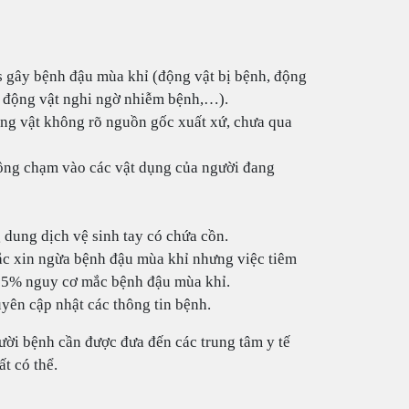
s gây bệnh đậu mùa khỉ (động vật bị bệnh, động
, động vật nghi ngờ nhiễm bệnh,…).
ộng vật không rõ nguồn gốc xuất xứ, chưa qua
ông chạm vào các vật dụng của người đang
dung dịch vệ sinh tay có chứa cồn.
ắc xin ngừa bệnh đậu mùa khỉ nhưng việc tiêm
85% nguy cơ mắc bệnh đậu mùa khỉ.
yên cập nhật các thông tin bệnh.
ười bệnh cần được đưa đến các trung tâm y tế
t có thể.