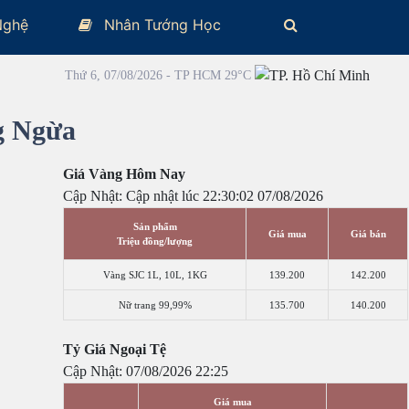
Nghệ
Nhân Tướng Học
Thứ 6, 07/08/2026 - TP HCM 29°C
g Ngừa
Giá Vàng Hôm Nay
Cập Nhật: Cập nhật lúc 22:30:02 07/08/2026
Sản phẩm
Giá mua
Giá bán
Triệu đồng/lượng
Vàng SJC 1L, 10L, 1KG
139.200
142.200
Nữ trang 99,99%
135.700
140.200
Tỷ Giá Ngoại Tệ
Cập Nhật: 07/08/2026 22:25
Giá mua