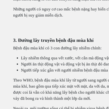
Những người có nguy cơ cao mắc bệnh nặng hay biến c
người bị suy giảm miễn dịch.
3. Đường lây truyền bệnh đậu mùa khỉ
Bệnh đậu mùa khỉ có 3 con đường lây nhiễm chính:
Lây nhiễm thông qua vết xước, vết cắn mà động vật
Người ăn thịt động vật và động vật bị ăn thịt đó đ
Người tiếp xúc gần với người nhiễm bệnh đậu mùa 
Theo WHO, bệnh đậu mùa khỉ lây từ người sang người q
mùa khỉ, bao gồm qua tiếp xúc mặt với mặt, da với da,
được coi là vẫn có khả năng lây bệnh cho người khác cho
vảy đã bong ra và hình thành một lớp da mới.
Ngoài ra, môi trường sống có thể bị nhiễm virus bệnh 