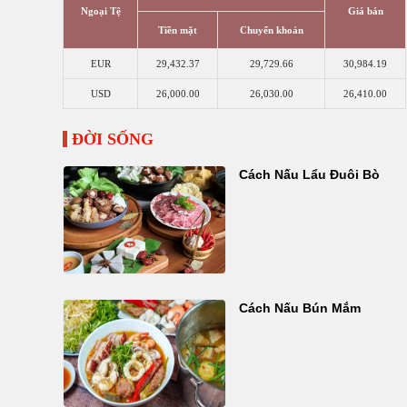
Ngoại Tệ
Giá bán
Tiền mặt
Chuyển khoản
EUR
29,432.37
29,729.66
30,984.19
USD
26,000.00
26,030.00
26,410.00
ĐỜI SỐNG
Cách Nấu Lẩu Đuôi Bò
Cách Nấu Bún Mắm