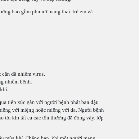
hứng bao gồm phụ nữ mang thai, trẻ em và
 cắn đã nhiễm virus.
ang nhiễm bệnh.
khỉ.
ua tiếp xúc gần với người bệnh phát ban đậu
 miệng với miệng hoặc miệng với da. Người bệnh
 tới khi tất cả các tổn thương đã đóng vảy, lớp
đậu mùa khỉ. Chẳng hạn, khi một người mang