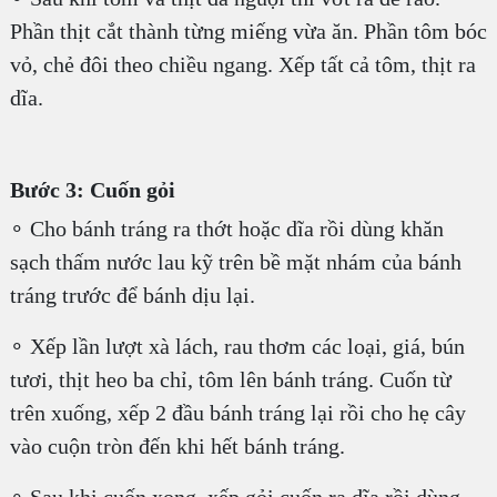
Phần thịt cắt thành từng miếng vừa ăn. Phần tôm bóc
vỏ, chẻ đôi theo chiều ngang. Xếp tất cả tôm, thịt ra
dĩa.
Bước 3: Cuốn gỏi
∘ Cho bánh tráng ra thớt hoặc dĩa rồi dùng khăn
sạch thấm nước lau kỹ trên bề mặt nhám của bánh
tráng trước để bánh dịu lại.
∘ Xếp lần lượt xà lách, rau thơm các loại, giá, bún
tươi, thịt heo ba chỉ, tôm lên bánh tráng. Cuốn từ
trên xuống, xếp 2 đầu bánh tráng lại rồi cho hẹ cây
vào cuộn tròn đến khi hết bánh tráng.
∘ Sau khi cuốn xong, xếp gỏi cuốn ra dĩa rồi dùng