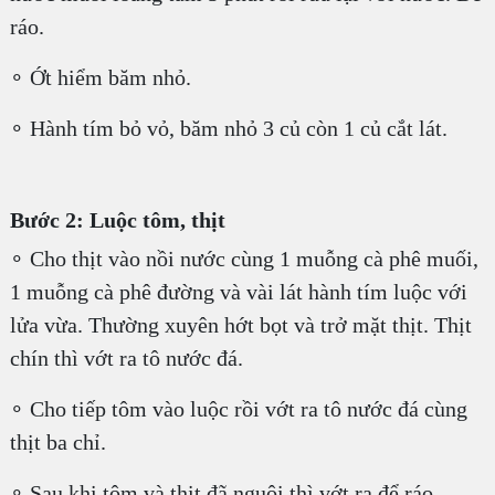
ráo.
∘ Ớt hiểm băm nhỏ.
∘ Hành tím bỏ vỏ, băm nhỏ 3 củ còn 1 củ cắt lát.
Bước 2: Luộc tôm, thịt
∘ Cho thịt vào nồi nước cùng 1 muỗng cà phê muối,
1 muỗng cà phê đường và vài lát hành tím luộc với
lửa vừa. Thường xuyên hớt bọt và trở mặt thịt. Thịt
chín thì vớt ra tô nước đá.
∘ Cho tiếp tôm vào luộc rồi vớt ra tô nước đá cùng
thịt ba chỉ.
∘ Sau khi tôm và thịt đã nguội thì vớt ra để ráo.