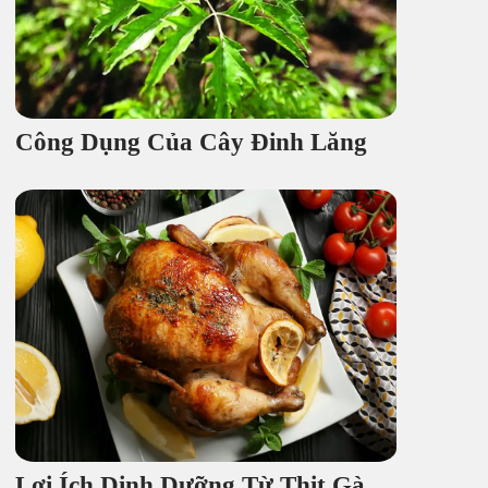
Công Dụng Của Cây Đinh Lăng
Lợi Ích Dinh Dưỡng Từ Thịt Gà