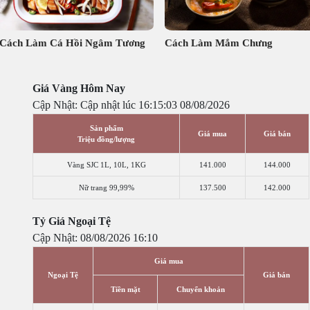
Cách Làm Cá Hồi Ngâm Tương
Cách Làm Mắm Chưng
Giá Vàng Hôm Nay
Cập Nhật: Cập nhật lúc 16:15:03 08/08/2026
Sản phẩm
Giá mua
Giá bán
Triệu đồng/lượng
Vàng SJC 1L, 10L, 1KG
141.000
144.000
Nữ trang 99,99%
137.500
142.000
Tỷ Giá Ngoại Tệ
Cập Nhật: 08/08/2026 16:10
Giá mua
Ngoại Tệ
Giá bán
Tiền mặt
Chuyển khoản