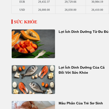
EUR
29,432.37
29,729.66
30,984.19
USD
26,000.00
26,030.00
26,410.00
SỨC KHỎE
Lợi Ích Dinh Dưỡng Từ Đu Đủ
Lợi Ích Dinh Dưỡng Của Cá
Đối Với Sức Khỏe
Màu Phân Của Trẻ Sơ Sinh