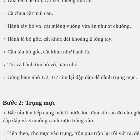
∘ Dưa leo chẻ đôi, cắt xéo miếng vừa ăn.
∘ Cà chua cắt múi cau.
∘ Hành tây bỏ vỏ, cắt miếng vuông vừa ăn như ớt chuông.
∘ Hành lá bỏ gốc, cắt khúc dài khoảng 2 lóng tay.
∘ Cần tàu bỏ gốc, cắt khúc như hành lá.
∘ Tỏi và hành tím bỏ vỏ, băm nhỏ.
∘ Gừng băm nhỏ 1/2, 1/2 còn lại đập dập để dành trụng mực.
Bước 2: Trụng mực
∘ Bắc nồi lên bếp cùng một ít nước lọc, đun sôi sau đó cho g
đập dập và 3 muỗng canh rượu trắng vào.
∘ Tiếp theo, cho mực vào trụng, trộn qua trộn lại rồi vớt ra, để