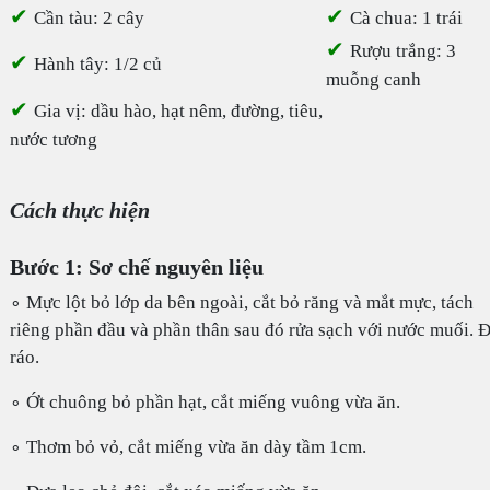
✔
✔
Cần tàu: 2 cây
Cà chua: 1 trái
✔
Rượu trắng: 3
✔
Hành tây: 1/2 củ
muỗng canh
✔
Gia vị: dầu hào, hạt nêm, đường, tiêu,
nước tương
Cách thực hiện
Bước 1: Sơ chế nguyên liệu
∘ Mực lột bỏ lớp da bên ngoài, cắt bỏ răng và mắt mực, tách
riêng phần đầu và phần thân sau đó rửa sạch với nước muối. 
ráo.
∘ Ớt chuông bỏ phần hạt, cắt miếng vuông vừa ăn.
∘ Thơm bỏ vỏ, cắt miếng vừa ăn dày tầm 1cm.