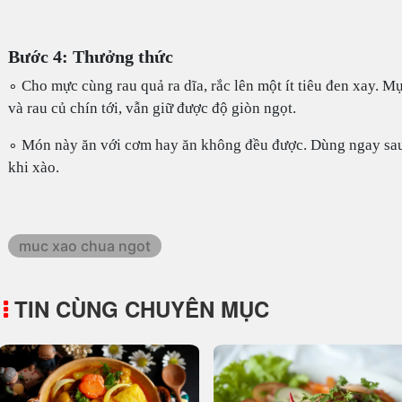
Bước 4: Thưởng thức
∘ Cho mực cùng rau quả ra dĩa, rắc lên một ít tiêu đen xay. M
và rau củ chín tới, vẫn giữ được độ giòn ngọt.
∘ Món này ăn với cơm hay ăn không đều được. Dùng ngay sa
khi xào.
muc xao chua ngot
TIN CÙNG CHUYÊN MỤC