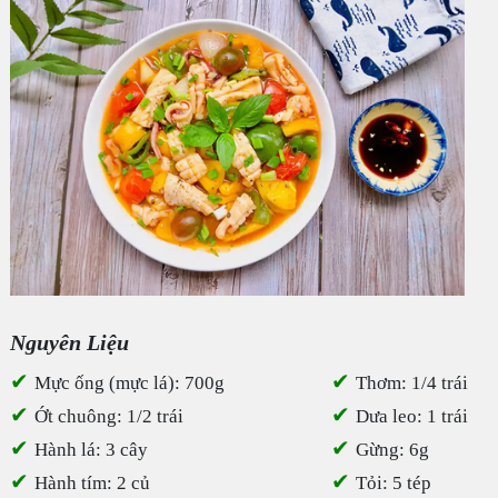
Nguyên Liệu
✔
✔
Mực ống (mực lá): 700g
Thơm: 1/4 trái
✔
✔
Ớt chuông: 1/2 trái
Dưa leo: 1 trái
✔
✔
Hành lá: 3 cây
Gừng: 6g
✔
✔
Hành tím: 2 củ
Tỏi: 5 tép