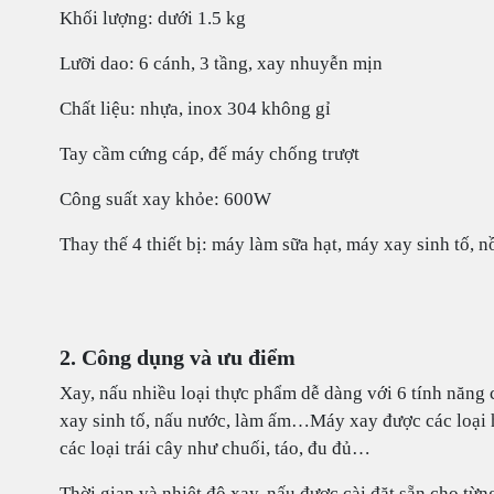
Khối lượng: dưới 1.5 kg
Lưỡi dao: 6 cánh, 3 tầng, xay nhuyễn mịn
Chất liệu: nhựa, inox 304 không gỉ
Tay cầm cứng cáp, đế máy chống trượt
Công suất xay khỏe: 600W
Thay thế 4 thiết bị: máy làm sữa hạt, máy xay sinh tố, 
2. Công dụng và ưu điểm
Xay, nấu nhiều loại thực phẩm dễ dàng với 6 tính năng 
xay sinh tố, nấu nước, làm ấm…Máy xay được các loại h
các loại trái cây như chuối, táo, đu đủ…
Thời gian và nhiệt độ xay, nấu được cài đặt sẵn cho từn