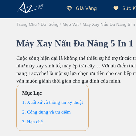
Giá Vàng
Sức K
Trang Chủ
Đời Sống
Mẹo Vặt
Máy Xay Nấu Đa Năng 5 In
Máy Xay Nấu Đa Năng 5 In 1
Cuộc sống hiện đại là không thể thiếu sự hỗ trợ từ các 
như máy xay sinh tố, máy ép trái cây… Với ưu điểm tíc
năng Lazychef là một sự lựa chọn ưu tiên cho căn bếp 
vẫn muốn giành thời gian cho gia đình của mình.
Mục Lục
1. Xuất xứ và thông tin kỹ thuật
2. Công dụng và ưu điểm
3. Hạn chế