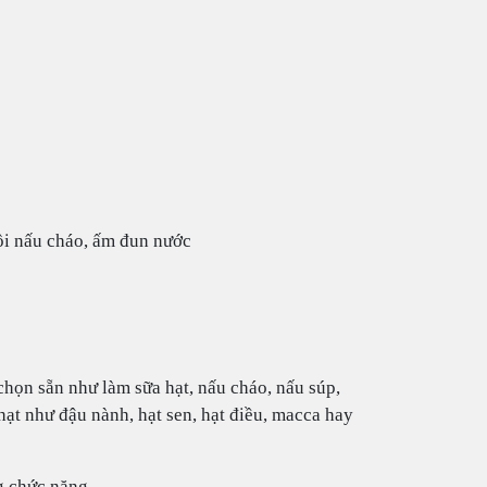
nồi nấu cháo, ấm đun nước
chọn sẵn như làm sữa hạt, nấu cháo, nấu súp,
ạt như đậu nành, hạt sen, hạt điều, macca hay
g chức năng.