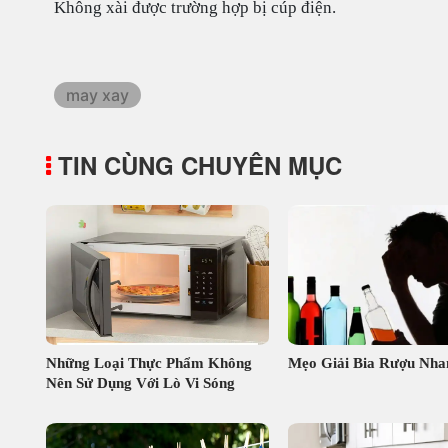
Không xài được trường hợp bị cúp điện.
may xay
TIN CÙNG CHUYÊN MỤC
Những Loại Thực Phẩm Không
Mẹo Giải Bia Rượu Nha
Nên Sử Dụng Với Lò Vi Sóng