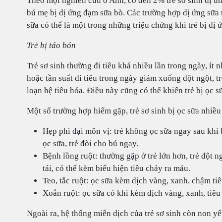
Theo một nghiên cứu ở Anh, có đến 2% trẻ sơ sinh dị ứn
bú mẹ bị dị ứng đạm sữa bò. Các trường hợp dị ứng sữa 
sữa có thể là một trong những triệu chứng khi trẻ bị dị 
Trẻ bị táo bón
Trẻ sơ sinh thường đi tiêu khá nhiều lần trong ngày, ít 
hoặc tần suất đi tiêu trong ngày giảm xuống đột ngột, tr
loạn hệ tiêu hóa. Điều này cũng có thể khiến trẻ bị ọc 
Một số trường hợp hiếm gặp, trẻ sơ sinh bị ọc sữa nhiều
Hẹp phì đại môn vị: trẻ không ọc sữa ngay sau khi
ọc sữa, trẻ đòi cho bú ngay.
Bệnh lồng ruột: thường gặp ở trẻ lớn hơn, trẻ đột n
tái, có thể kèm biểu hiện tiêu chảy ra máu.
Teo, tắc ruột: ọc sữa kèm dịch vàng, xanh, chậm t
Xoắn ruột: ọc sữa có khi kèm dịch vàng, xanh, ti
Ngoài ra, hệ thống miễn dịch của trẻ sơ sinh còn non yế