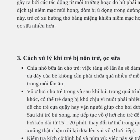
gây ra bởi các tác động từ môi trường hoặc do hít phải nư
dịch tại niêm mạc mũi họng, đờm bị ứ đọng trong đường
này, trẻ có xu hướng thở bằng miệng khiến niêm mạc họn
ọc sữa nhiều hơn.
3. Cách xử lý khi trẻ bị nôn trớ, ọc sữa
Chia nhỏ bữa ăn cho trẻ: việc tăng số lần ăn sẽ đ
dạ dày của bé không cần phải chứa quá nhiều ở mỗi
trong mỗi lần ăn.
Vỗ ợ hơi cho trẻ trong và sau khi bú: trong quá trình
khóc, có thể trẻ đang bị khó chịu vì nuốt phải nhi
để cho trẻ cựa quậy hay vặn người giúp cho hơi đượ
Sau khi trẻ bú xong, mẹ tiếp tục vỗ ợ hơi cho trẻ đ
hơi kéo dài từ 15 – 20 phút, thay đổi tư thế trong qu
xuống thật chậm rồi lại đưa lên vai vỗ ợ hơi tiếp).
Kiểm tra kích cỡ bình bú và núm vú: việc này sẽ t