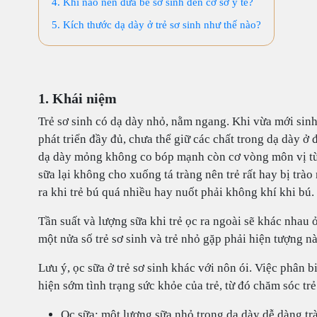
4. Khi nào nên đưa bé sơ sinh đến cơ sở y tế?
5. Kích thước dạ dày ở trẻ sơ sinh như thế nào?
1. Khái niệm
Trẻ sơ sinh có dạ dày nhỏ, nằm ngang. Khi vừa mới sinh 
phát triển đầy đủ, chưa thể giữ các chất trong dạ dày ở 
dạ dày mỏng không co bóp mạnh còn cơ vòng môn vị từ 
sữa lại không cho xuống tá tràng nên trẻ rất hay bị trà
ra khi trẻ bú quá nhiều hay nuốt phải không khí khi bú.
Tần suất và lượng sữa khi trẻ ọc ra ngoài sẽ khác nhau 
một nửa số trẻ sơ sinh và trẻ nhỏ gặp phải hiện tượng n
Lưu ý, ọc sữa ở trẻ sơ sinh khác với nôn ói. Việc phân 
hiện sớm tình trạng sức khỏe của trẻ, từ đó chăm sóc tr
Ọc sữa: một lượng sữa nhỏ trong dạ dày dễ dàng trà