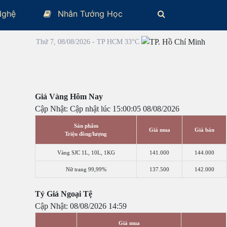
Nghệ
Nhân Tướng Học
Thứ 7, 08/08/2026 - TP HCM 33°C
Giá Vàng Hôm Nay
Cập Nhật: Cập nhật lúc 15:00:05 08/08/2026
Sản phẩm
Giá mua
Giá bán
Triệu đồng/lượng
Vàng SJC 1L, 10L, 1KG
141.000
144.000
Nữ trang 99,99%
137.500
142.000
Tỷ Giá Ngoại Tệ
Cập Nhật: 08/08/2026 14:59
Giá mua