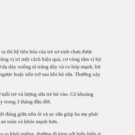
ra thì hệ tiêu hóa của trẻ sơ sinh chưa được
đúng vị trí một cách hiệu quả, cơ vòng tâm vị bịt
dạ dày xuống tá tràng dày và co bóp mạnh, bít
o ngược hoặc nôn trớ sau khi bú sữa. Thường xảy
ở mỗi trẻ và lượng sữa trẻ bú vào. Có khoảng
ày trong 3 tháng đầu đời.
biệt đúng giữa nôn ói và ọc sữa giúp ba mẹ phát
ẻ an toàn và khỏe mạnh hơn.
o ra khỏi miệng, thường đi kèm với biểu hiện ợ