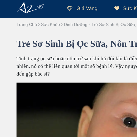
Giá Vàng
Sức K
Trang Chủ
Sức Khỏe
Dinh Dưỡng
Trẻ Sơ Sinh Bị Ọc Sữa
Trẻ Sơ Sinh Bị Ọc Sữa, Nôn 
Tình trạng ọc sữa hoặc nôn trớ sau khi bú đôi khi là điề
nhiên, nó có thể liên quan tới một số bệnh lý. Vậy nguyê
đến gặp bác sĩ?