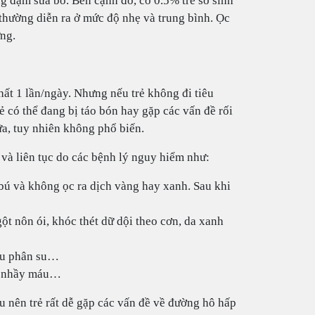
g đạm sữa bò. Bên cạnh đó, có 0.5% trẻ sơ sinh
thường diễn ra ở mức độ nhẹ và trung bình. Ọc
ứng.
nhất 1 lần/ngày. Nhưng nếu trẻ không đi tiêu
ẻ có thể đang bị táo bón hay gặp các vấn đề rối
sữa, tuy nhiên không phổ biến.
 và liên tục do các bệnh lý nguy hiểm như:
 bú và không ọc ra dịch vàng hay xanh. Sau khi
gột nôn ói, khóc thét dữ dội theo cơn, da xanh
iêu phân su…
êu nhầy máu…
u nên trẻ rất dễ gặp các vấn đề về đường hô hấp