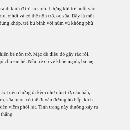
ránh khỏi ở trẻ sơ sinh. Lượng khí trẻ nuốt vào
ịu, ợ hơi và có thể nôn trớ, ọc sữa. Đây là một
 đúng khớp, trẻ bú bình với núm vú không phù
iến bé nôn trớ. Mặc dù điều đó gây rắc rối,
hại cho em bé. Nếu trẻ có vẻ khỏe mạnh, ba mẹ
các triệu chứng đi kèm như nôn trớ, cáu bẩn,
ra, sữa bị ọc có thể đi vào đường hô hấp, kích
 đến viêm phổi hít. Tình trạng này thường xảy ra
 thẳng.