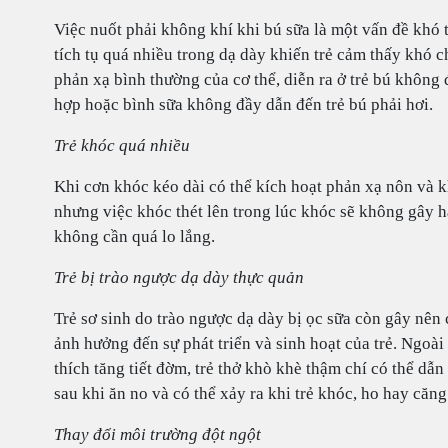
Việc nuốt phải không khí khi bú sữa là một vấn đề khó t
tích tụ quá nhiều trong dạ dày khiến trẻ cảm thấy khó ch
phản xạ bình thường của cơ thể, diễn ra ở trẻ bú không
hợp hoặc bình sữa không đầy dẫn đến trẻ bú phải hơi.
Trẻ khóc quá nhiều
Khi cơn khóc kéo dài có thể kích hoạt phản xạ nôn và kh
nhưng việc khóc thét lên trong lúc khóc sẽ không gây 
không cần quá lo lắng.
Trẻ bị trào ngược dạ dày thực quản
Trẻ sơ sinh do trào ngược dạ dày bị ọc sữa còn gây nên 
ảnh hưởng đến sự phát triển và sinh hoạt của trẻ. Ngoài 
thích tăng tiết đờm, trẻ thở khò khè thậm chí có thể dẫn
sau khi ăn no và có thể xảy ra khi trẻ khóc, ho hay căng
Thay đổi môi trường đột ngột