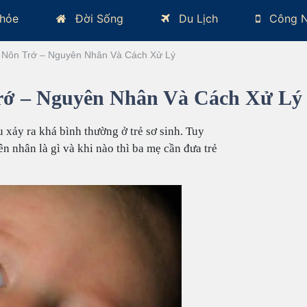
hỏe
Đời Sống
Du Lịch
Công 
, Nôn Trớ – Nguyên Nhân Và Cách Xử Lý
Trớ – Nguyên Nhân Và Cách Xử Lý
u xảy ra khá bình thường ở trẻ sơ sinh. Tuy
n nhân là gì và khi nào thì ba mẹ cần đưa trẻ