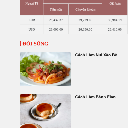
Ngoại Tệ
Giá bán
Tiền mặt
Chuyển khoản
EUR
29,432.37
29,729.66
30,984.19
USD
26,000.00
26,030.00
26,410.00
ĐỜI SỐNG
Cách Làm Nui Xào Bò
Cách Làm Bánh Flan