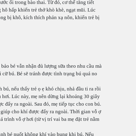
ớc ối trong bào thai. Từ đó, cơ thể tăng tiết
 hô hấp khiến trẻ thở khò khè, ngạt mũi. Lúc
g bị khô, kích thích phản xạ nôn, khiến trẻ bị
ảm bảo bé vẫn nhận đủ lượng sữa theo nhu cầu mà
 cữ bú. Bé sẽ tránh được tình trạng bú quá no
 bú, nếu thấy trẻ ọ ẹ khó chịu, nhả đầu ti ra rồi
ều hơi. Lúc này, mẹ nên dừng lại khoảng 30 giây
c đẩy ra ngoài. Sau đó, mẹ tiếp tục cho con bú.
ể giúp cho khí được đẩy ra ngoài. Thời gian vỗ ợ
á trình vỗ ợ hơi (từ vị trí vai ba mẹ đặt trẻ nằm
ránh bé nuốt không khí vào bụng khi bú. Nếu