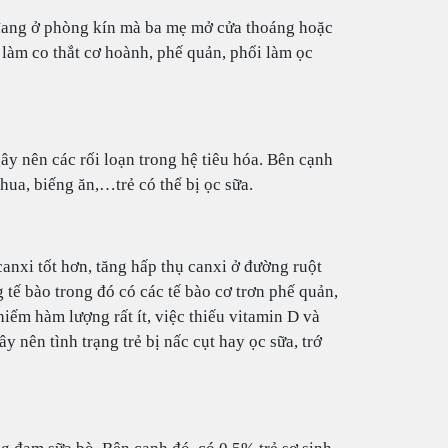
 đang ở phòng kín mà ba mẹ mở cửa thoáng hoặc
 làm co thắt cơ hoành, phế quản, phổi làm ọc
gây nên các rối loạn trong hệ tiêu hóa. Bên cạnh
hua, biếng ăn,…trẻ có thể bị ọc sữa.
canxi tốt hơn, tăng hấp thụ canxi ở đường ruột
 tế bào trong đó có các tế bào cơ trơn phế quản,
iếm hàm lượng rất ít, việc thiếu vitamin D và
y nên tình trạng trẻ bị nấc cụt hay ọc sữa, trớ