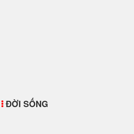
Collagen Là Gì? Collagen Bổ Sung Tốt
Nhất Khi Nào?
ĐỜI SỐNG