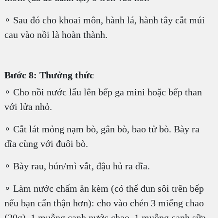
∘ Sau đó cho khoai môn, hành lá, hành tây cắt múi
cau vào nồi là hoàn thành.
Bước 8: Thưởng thức
∘ Cho nồi nước lẩu lên bếp ga mini hoặc bếp than
với lửa nhỏ.
∘ Cắt lát mỏng nạm bò, gân bò, bao tử bò. Bày ra
dĩa cùng với đuôi bò.
∘ Bày rau, bún/mì vắt, đậu hủ ra dĩa.
∘ Làm nước chấm ăn kèm (có thể đun sôi trên bếp
nếu bạn cẩn thận hơn): cho vào chén 3 miếng chao
(20g), 1 muỗng canh nước chao, 1 muỗng canh sữa