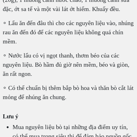
đặc, ớt sa tế và một vài lát ớt hiểm. Khuấy đều.
∘ Lẩu ăn đến đâu thì cho các nguyên liệu vào, nhúng
rau ăn đến đó để các nguyên liệu không quá chín
mềm.
∘ Nước lẩu có vị ngọt thanh, thơm béo của các
nguyên liệu. Bò hầm đủ giờ nên mềm, béo và giòn,
ăn rất ngon.
∘ Có thể chuẩn bị thêm bắp bò hoa và thăn bò cắt lát
mỏng để nhúng ăn chung.
Lưu ý
Mua nguyên liệu bò tại những địa điểm uy tín,
có thể mua trong siêu thị để đảm bảo nguồn gốc,