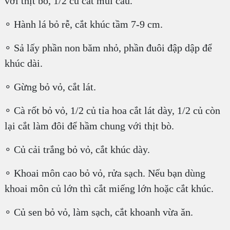
với thịt bò, 1/2 củ cắt múi cau.
∘ Hành lá bỏ rễ, cắt khúc tầm 7-9 cm.
∘ Sả lấy phần non băm nhỏ, phần đuôi đập dập để
khúc dài.
∘ Gừng bỏ vỏ, cắt lát.
∘ Cà rốt bỏ vỏ, 1/2 củ tỉa hoa cắt lát dày, 1/2 củ còn
lại cắt làm đôi để hầm chung với thịt bò.
∘ Củ cải trắng bỏ vỏ, cắt khúc dày.
∘ Khoai môn cao bỏ vỏ, rửa sạch. Nếu bạn dùng
khoai môn củ lớn thì cắt miếng lớn hoặc cắt khúc.
∘ Củ sen bỏ vỏ, làm sạch, cắt khoanh vừa ăn.