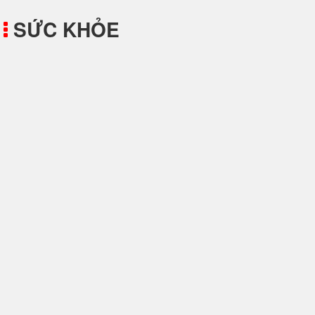
SỨC KHỎE
Mẹo Chữa Nấc Cụt