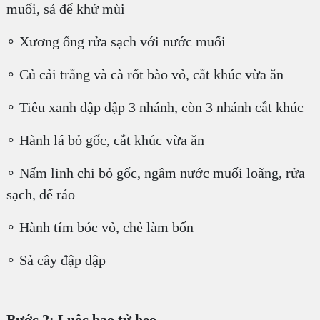
muối, sả để khử mùi
∘ Xương ống rửa sạch với nước muối
∘ Củ cải trắng và cà rốt bào vỏ, cắt khúc vừa ăn
∘ Tiêu xanh đập dập 3 nhánh, còn 3 nhánh cắt khúc
∘ Hành lá bỏ gốc, cắt khúc vừa ăn
∘ Nấm linh chi bỏ gốc, ngâm nước muối loãng, rửa
sạch, để ráo
∘ Hành tím bóc vỏ, chẻ làm bốn
∘ Sả cây đập dập
Bước 2: Luộc bao tử heo