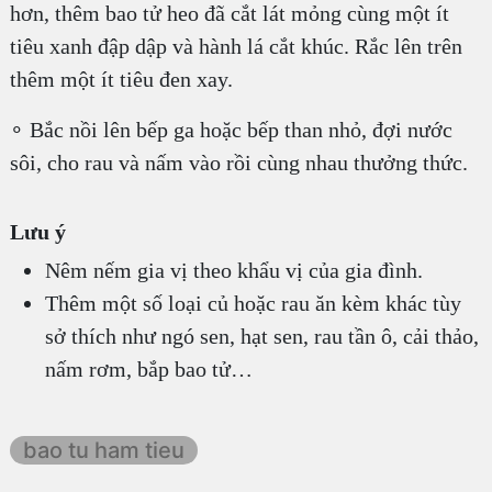
hơn, thêm bao tử heo đã cắt lát mỏng cùng một ít
tiêu xanh đập dập và hành lá cắt khúc. Rắc lên trên
thêm một ít tiêu đen xay.
∘ Bắc nồi lên bếp ga hoặc bếp than nhỏ, đợi nước
sôi, cho rau và nấm vào rồi cùng nhau thưởng thức.
Lưu ý
Nêm nếm gia vị theo khẩu vị của gia đình.
Thêm một số loại củ hoặc rau ăn kèm khác tùy
sở thích như ngó sen, hạt sen, rau tần ô, cải thảo,
nấm rơm, bắp bao tử…
bao tu ham tieu