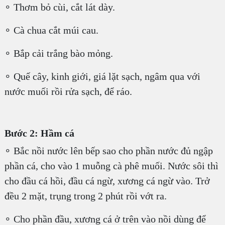
∘ Thơm bỏ cùi, cắt lát dày.
∘ Cà chua cắt múi cau.
∘ Bắp cải trắng bào mỏng.
∘ Quế cây, kinh giới, giá lặt sạch, ngâm qua với
nước muối rồi rửa sạch, để ráo.
Bước 2: Hầm cá
∘ Bắc nồi nước lên bếp sao cho phần nước đủ ngập
phần cá, cho vào 1 muỗng cà phê muối. Nước sôi thì
cho đầu cá hồi, đầu cá ngừ, xương cá ngừ vào. Trở
đều 2 mặt, trụng trong 2 phút rồi vớt ra.
∘ Cho phần đầu, xương cá ở trên vào nồi dùng để