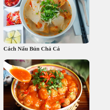
Cách Nấu Bún Chả Cá