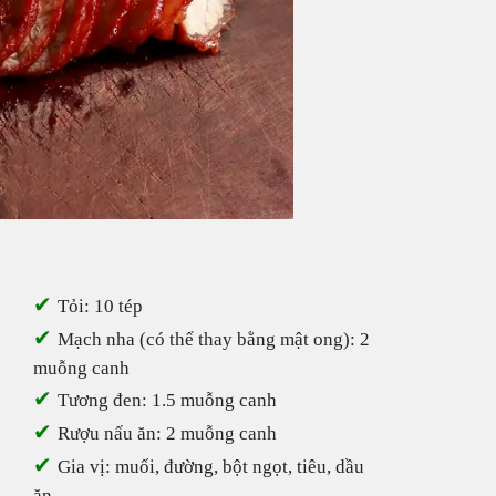
✔
Tỏi: 10 tép
✔
Mạch nha (có thể thay bằng mật ong): 2
muỗng canh
✔
Tương đen: 1.5 muỗng canh
✔
Rượu nấu ăn: 2 muỗng canh
✔
Gia vị: muối, đường, bột ngọt, tiêu, dầu
ăn