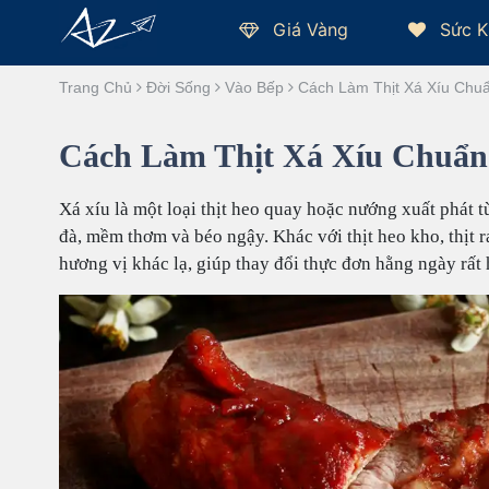
Giá Vàng
Sức K
Trang Chủ
Đời Sống
Vào Bếp
Cách Làm Thịt Xá Xíu Chu
Cách Làm Thịt Xá Xíu Chuẩn
Xá xíu là một loại thịt heo quay hoặc nướng xuất phát
đà, mềm thơm và béo ngậy. Khác với thịt heo kho, thịt r
hương vị khác lạ, giúp thay đổi thực đơn hằng ngày rất 