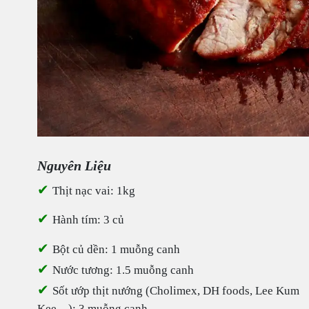
Nguyên Liệu
✔
Thịt nạc vai: 1kg
✔
Hành tím: 3 củ
✔
Bột củ dền: 1 muỗng canh
✔
Nước tương: 1.5 muỗng canh
✔
Sốt ướp thịt nướng (Cholimex, DH foods, Lee Kum
Kee…): 3 muỗng canh