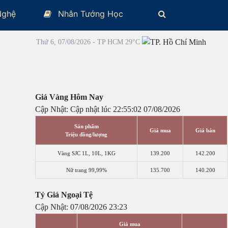
Nghệ
Nhân Tướng Học
Thứ 6, 07/08/2026 - TP HCM 29°C
Giá Vàng Hôm Nay
Cập Nhật: Cập nhật lúc 22:55:02 07/08/2026
Sản phẩm
Giá mua
Giá bán
Triệu đồng/lượng
Vàng SJC 1L, 10L, 1KG
139.200
142.200
Nữ trang 99,99%
135.700
140.200
Tỷ Giá Ngoại Tệ
Cập Nhật: 07/08/2026 23:23
Giá mua