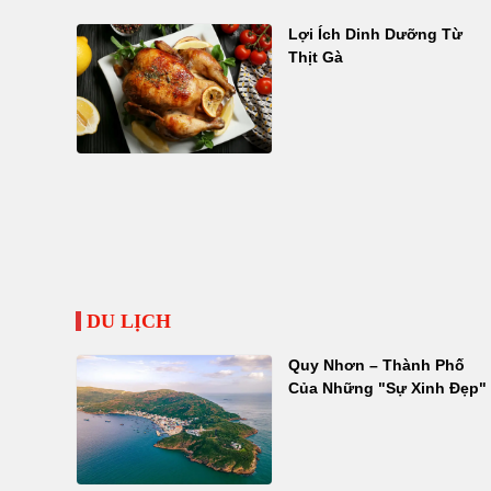
Lợi Ích Dinh Dưỡng Từ
Thịt Gà
DU LỊCH
Quy Nhơn – Thành Phố
Của Những "Sự Xinh Đẹp"