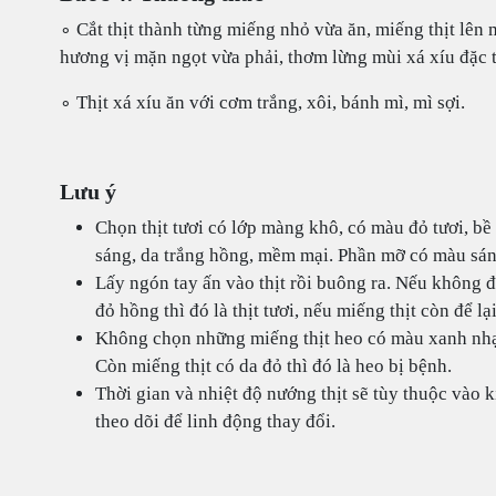
∘ Cắt thịt thành từng miếng nhỏ vừa ăn, miếng thịt lên 
hương vị mặn ngọt vừa phải, thơm lừng mùi xá xíu đặc 
∘ Thịt xá xíu ăn với cơm trắng, xôi, bánh mì, mì sợi.
Lưu ý
Chọn thịt tươi có lớp màng khô, có màu đỏ tươi, bề 
sáng, da trắng hồng, mềm mại. Phần mỡ có màu sáng
Lấy ngón tay ấn vào thịt rồi buông ra. Nếu không để
đỏ hồng thì đó là thịt tươi, nếu miếng thịt còn để l
Không chọn những miếng thịt heo có màu xanh nhạt h
Còn miếng thịt có da đỏ thì đó là heo bị bệnh.
Thời gian và nhiệt độ nướng thịt sẽ tùy thuộc vào k
theo dõi để linh động thay đổi.