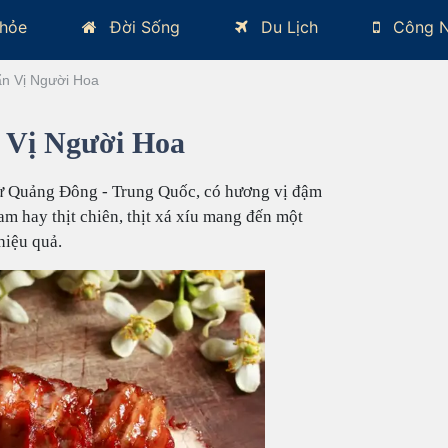
hỏe
Đời Sống
Du Lịch
Công 
ẩn Vị Người Hoa
 Vị Người Hoa
 từ Quảng Đông - Trung Quốc, có hương vị đậm
am hay thịt chiên, thịt xá xíu mang đến một
hiệu quả.