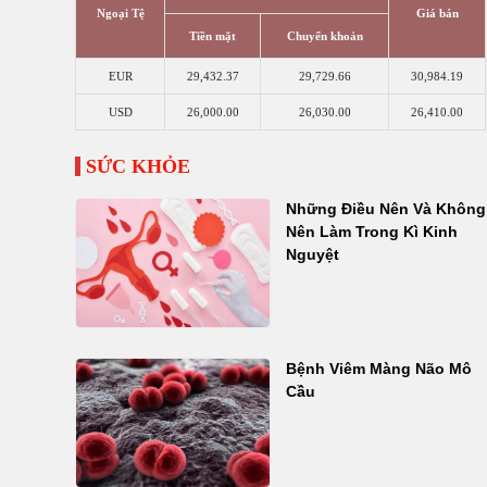
Ngoại Tệ
Giá bán
Tiền mặt
Chuyển khoản
EUR
29,432.37
29,729.66
30,984.19
USD
26,000.00
26,030.00
26,410.00
SỨC KHỎE
Những Điều Nên Và Không
Nên Làm Trong Kì Kinh
Nguyệt
Bệnh Viêm Màng Não Mô
Cầu