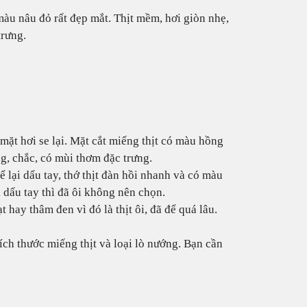
màu nâu đỏ rất đẹp mắt. Thịt mềm, hơi giòn nhẹ,
trưng.
mặt hơi se lại. Mặt cắt miếng thịt có màu hồng
, chắc, có mùi thơm đặc trưng.
 lại dấu tay, thớ thịt đàn hồi nhanh và có màu
ại dấu tay thì đã ôi không nên chọn.
ay thâm đen vì đó là thịt ôi, đã để quá lâu.
ích thước miếng thịt và loại lò nướng. Bạn cần