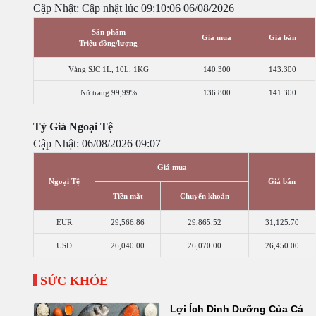
Cập Nhật: Cập nhật lúc 09:10:06 06/08/2026
Sản phẩm
Giá mua
Giá bán
Triệu đồng/lượng
Vàng SJC 1L, 10L, 1KG
140.300
143.300
Nữ trang 99,99%
136.800
141.300
Tỷ Giá Ngoại Tệ
Cập Nhật: 06/08/2026 09:07
Giá mua
Ngoại Tệ
Giá bán
Tiền mặt
Chuyển khoản
EUR
29,566.86
29,865.52
31,125.70
USD
26,040.00
26,070.00
26,450.00
SỨC KHỎE
Lợi Ích Dinh Dưỡng Của Cá