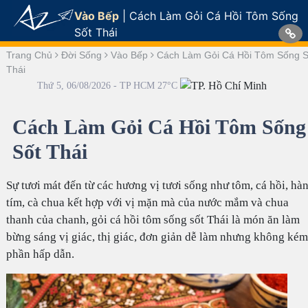
Vào Bếp
|
Cách Làm Gỏi Cá Hồi Tôm Sống
Sốt Thái
Trang Chủ
Đời Sống
Vào Bếp
Cách Làm Gỏi Cá Hồi Tôm Sống S
Thái
Thứ 5, 06/08/2026 - TP HCM 27°C
Cách Làm Gỏi Cá Hồi Tôm Sống
Sốt Thái
Sự tươi mát đến từ các hương vị tươi sống như tôm, cá hồi, hà
tím, cà chua kết hợp với vị mặn mà của nước mắm và chua
thanh của chanh, gỏi cá hồi tôm sống sốt Thái là món ăn làm
bừng sáng vị giác, thị giác, đơn giản dễ làm nhưng không kém
phần hấp dẫn.