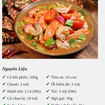
Nguyên Liệu
✔
✔
Cá hồi phile: 200g
Tôm sú: 10 con
✔
✔
Chanh: 3 trái
Ớt hiểm đỏ: 5 trái
✔
✔
Hành tím: 2 củ (lớn)
Tỏi: 3 tép (lớn)
✔
✔
Cà chua bị: 10 trái
Ngò gai: 30g
✔
✔