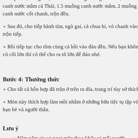
canh nước mắm cá Thái, 1.5 muỗng canh nước mắm, 2 muỗng
canh nước cốt chanh, trộn đều.
∘ Sau đó, cho tiếp hành tím, ngò gai, cà chua bi, vỏ chanh vào
trộn tiếp.
∘ Rồi tiếp tục cho tôm cùng cá hồi vào đảo đều. Nếu bạn khô
có cối lớn thì có thể cho ra tô lớn để đảo nhé.
Bước 4: Thưởng thức
∘ Cho tất cả hỗn hợp đã trộn ở trên ra dĩa, trang trí tùy sở thíc
∘ Món này thích hợp làm mồi nhắm ở những bữa tiệc tụ tập vớ
bạn bè và người thân.
Lưu ý