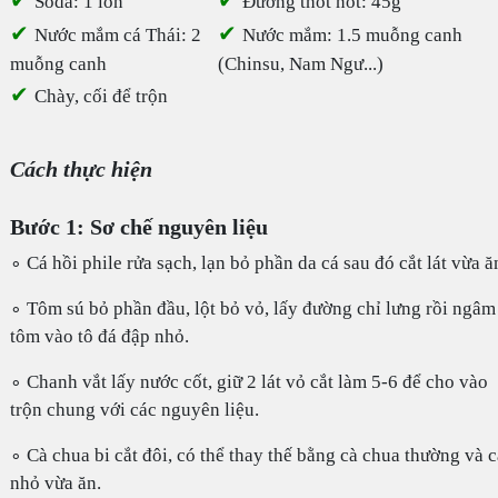
Soda: 1 lon
Đường thốt nốt: 45g
✔
✔
Nước mắm cá Thái: 2
Nước mắm: 1.5 muỗng canh
muỗng canh
(Chinsu, Nam Ngư...)
✔
Chày, cối để trộn
Cách thực hiện
Bước 1: Sơ chế nguyên liệu
∘ Cá hồi phile rửa sạch, lạn bỏ phần da cá sau đó cắt lát vừa ă
∘ Tôm sú bỏ phần đầu, lột bỏ vỏ, lấy đường chỉ lưng rồi ngâm
tôm vào tô đá đập nhỏ.
∘ Chanh vắt lấy nước cốt, giữ 2 lát vỏ cắt làm 5-6 để cho vào
trộn chung với các nguyên liệu.
∘ Cà chua bi cắt đôi, có thể thay thế bằng cà chua thường và c
nhỏ vừa ăn.