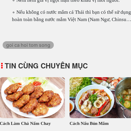
∘ Nêm nếm gia vị ngọt mặn theo khẩu vị mỗi người.
∘ Nếu không có nước mắm cá Thái thì bạn có thể sử dụng
hoàn toàn bằng nước mắm Việt Nam (Nam Ngư, Chinsu…
goi ca hoi tom song
TIN CÙNG CHUYÊN MỤC
Cách Làm Chả Nấm Chay
Cách Nấu Bún Mắm