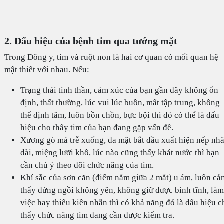
2. Dấu hiệu của bệnh tim qua tướng mặt
Trong Đông y, tim và ruột non là hai cơ quan có mối quan hệ
mật thiết với nhau. Nếu:
Trạng thái tinh thần, cảm xúc của bạn gần đây không ổn
định, thất thường, lúc vui lúc buồn, mất tập trung, không
thể định tâm, luôn bồn chồn, bực bội thì đó có thể là dấu
hiệu cho thấy tim của bạn đang gặp vấn đề.
Xương gò má trễ xuống, da mặt bắt đầu xuất hiện nếp nh
dài, miệng lưỡi khô, lúc nào cũng thấy khát nước thì bạn
cần chú ý theo dõi chức năng của tim.
Khí sắc của sơn căn (điểm nằm giữa 2 mắt) u ám, luôn cả
thấy đứng ngồi không yên, không giữ được bình tĩnh, làm
việc hay thiếu kiên nhẫn thì có khả năng đó là dấu hiệu c
thấy chức năng tim đang cần được kiểm tra.