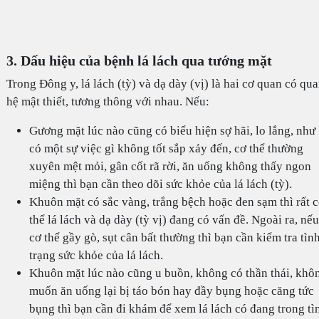
3. Dấu hiệu của bệnh lá lách qua tướng mặt
Trong Đông y, lá lách (tỳ) và dạ dày (vị) là hai cơ quan có qu
hệ mật thiết, tương thông với nhau. Nếu:
Gương mặt lúc nào cũng có biểu hiện sợ hãi, lo lắng, như
có một sự việc gì không tốt sắp xảy đến, cơ thể thường
xuyên mệt mỏi, gân cốt rã rời, ăn uống không thấy ngon
miệng thì bạn cần theo dõi sức khỏe của lá lách (tỳ).
Khuôn mặt có sắc vàng, trắng bệch hoặc đen sạm thì rất 
thể lá lách và dạ dày (tỳ vị) đang có vấn đề. Ngoài ra, nếu
cơ thể gầy gò, sụt cân bất thường thì bạn cần kiểm tra tìn
trạng sức khỏe của lá lách.
Khuôn mặt lúc nào cũng u buồn, không có thần thái, khô
muốn ăn uống lại bị táo bón hay đầy bụng hoặc căng tức
bụng thì bạn cần đi khám để xem lá lách có đang trong tì