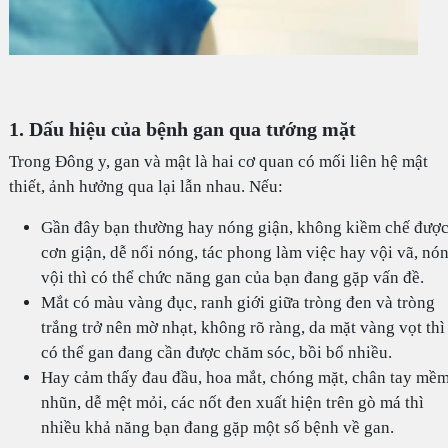
1. Dấu hiệu của bệnh gan qua tướng mặt
Trong Đông y, gan và mật là hai cơ quan có mối liên hệ mật
thiết, ảnh hưởng qua lại lẫn nhau. Nếu:
Gần đây bạn thường hay nóng giận, không kiềm chế đượ
cơn giận, dễ nổi nóng, tác phong làm việc hay vội vã, nó
vội thì có thể chức năng gan của bạn đang gặp vấn đề.
Mắt có màu vàng đục, ranh giới giữa tròng đen và tròng
trắng trở nên mờ nhạt, không rõ ràng, da mặt vàng vọt thì
có thể gan đang cần được chăm sóc, bồi bổ nhiều.
Hay cảm thấy đau đầu, hoa mắt, chóng mặt, chân tay mề
nhũn, dễ mệt mỏi, các nốt đen xuất hiện trên gò má thì
nhiều khả năng bạn đang gặp một số bệnh về gan.