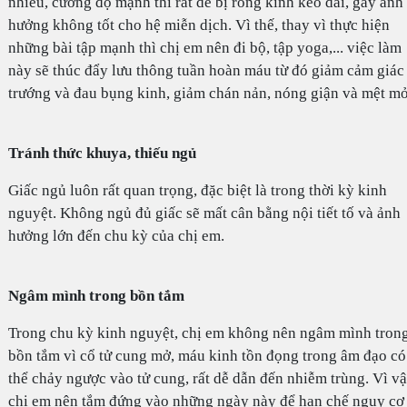
nhiều, cường độ mạnh thì rất dễ bị rong kinh kéo dài, gây ảnh
hưởng không tốt cho hệ miễn dịch. Vì thế, thay vì thực hiện
những bài tập mạnh thì chị em nên đi bộ, tập yoga,... việc làm
này sẽ thúc đẩy lưu thông tuần hoàn máu từ đó giảm cảm giác
trướng và đau bụng kinh, giảm chán nản, nóng giận và mệt mỏ
Tránh thức khuya, thiếu ngủ
Giấc ngủ luôn rất quan trọng, đặc biệt là trong thời kỳ kinh
nguyệt. Không ngủ đủ giấc sẽ mất cân bằng nội tiết tố và ảnh
hưởng lớn đến chu kỳ của chị em.
Ngâm mình trong bồn tắm
Trong chu kỳ kinh nguyệt, chị em không nên ngâm mình tron
bồn tắm vì cổ tử cung mở, máu kinh tồn đọng trong âm đạo có
thể chảy ngược vào tử cung, rất dễ dẫn đến nhiễm trùng. Vì vậ
chị em nên tắm đứng vào những ngày này để hạn chế nguy cơ