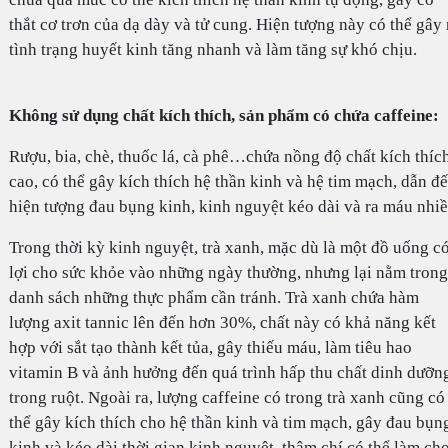
thắt cơ trơn của dạ dày và tử cung. Hiện tượng này có thể gây 
tình trạng huyết kinh tăng nhanh và làm tăng sự khó chịu.
Không sử dụng chất kích thích, sản phẩm có chứa caffeine:
Rượu, bia, chè, thuốc lá, cà phê…chứa nồng độ chất kích thíc
cao, có thể gây kích thích hệ thần kinh và hệ tim mạch, dẫn đ
hiện tượng đau bụng kinh, kinh nguyệt kéo dài và ra máu nhiề
Trong thời kỳ kinh nguyệt, trà xanh, mặc dù là một đồ uống c
lợi cho sức khỏe vào những ngày thường, nhưng lại nằm trong
danh sách những thực phẩm cần tránh. Trà xanh chứa hàm
lượng axit tannic lên đến hơn 30%, chất này có khả năng kết
hợp với sắt tạo thành kết tủa, gây thiếu máu, làm tiêu hao
vitamin B và ảnh hưởng đến quá trình hấp thu chất dinh dưỡn
trong ruột. Ngoài ra, lượng caffeine có trong trà xanh cũng có
thể gây kích thích cho hệ thần kinh và tim mạch, gây đau bụn
kinh và kéo dài thời gian kinh nguyệt, thậm chí có thể làm ch