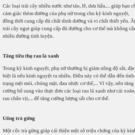
Các loại trái cây nhiều nước như táo, lê, dưa hấu,... giúp hạn c
cảm giác thèm đường của phụ nữ trong chu kỳ kinh nguyệt,
đồng thời cung cấp đủ chất dinh dưỡng và vi chất thiết yếu. Ă
trái cây ngọt giúp cung cấp đủ đường cho cơ thể mà không cầ
nhiều đường tinh luyện.
Tăng tiêu thụ rau lá xanh
Trong kỳ kinh nguyệt, phụ nữ thường bị giảm nồng độ sắt, đặ
biệt là nếu kinh nguyệt ra nhiều. Điều này có thể dẫn đến tình
trạng mệt mỏi, chóng mặt, đau nhức cơ thể,... Vì vậy, nên tăng
cường bổ sung vào thực đơn các loại rau lá xanh như cải xoăn
rau chân vịt,... để tăng cường lượng sắt cho cơ thể.
Uống trà gừng
Một cốc trà gừng giúp cải thiện một số triệu chứng của kỳ kin