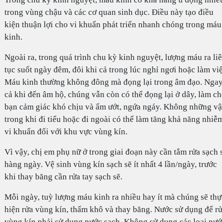
trong vùng chậu và các cơ quan sinh dục. Điều này tạo điều
kiện thuận lợi cho vi khuẩn phát triển nhanh chóng trong máu
kinh.
Ngoài ra, trong quá trình chu kỳ kinh nguyệt, lượng máu ra li
tục suốt ngày đêm, đôi khi cả trong lúc nghỉ ngơi hoặc làm việ
Máu kinh thường không đông mà đọng lại trong âm đạo. Nga
cả khi đến âm hộ, chúng vẫn còn có thể đọng lại ở dây, làm c
bạn cảm giác khó chịu và ẩm ướt, ngứa ngáy. Không những vậ
trong khi đi tiểu hoặc đi ngoài có thể làm tăng khả năng nhiễ
vi khuẩn đối với khu vực vùng kín.
Vì vậy, chị em phụ nữ ở trong giai đoạn này cần tắm rửa sạch 
hàng ngày. Vệ sinh vùng kín sạch sẽ ít nhất 4 lần/ngày, trước
khi thay băng cần rửa tay sạch sẽ.
Mỗi ngày, tuỳ lượng máu kinh ra nhiều hay ít mà chúng sẽ thự
hiện rửa vùng kín, thấm khô và thay băng. Nước sử dụng để r
vùng kín phải sử dụng nước sạch. Không sử dụng các loại nư