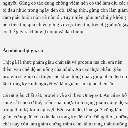
nguyệt. Gừng có tác dụng chống viêm nên có thể làm dịu các 
bị đau nhức trong ngày đèn đỏ. Đồng thời, gừng còn làm giảm
cảm giác buồn nôn và nôn ói. Tuy nhiên, phụ nữ chú ý không
nên tiêu thụ quá nhiều gừng vì việc tiêu thụ trên 4g gừng/ngà
có thể gây ra chứng ợ nóng và đau bụng.
Ăn nhiều thịt gà, cá
Thịt gà là thực phẩm giàu chất sắt và protein mà chị em nên
thêm vào chế độ ăn uống của mình. Ăn các thực phẩm giàu
protein sẽ giúp cải thiện sức khỏe tổng quát, giúp phái đẹp no
lâu trong kỳ kinh nguyệt và làm giảm cảm giác thèm ăn.
Cá rất giàu chất sắt, protein và axit béo Omega-3. Ăn cá sẽ bổ
sung sắt cho cơ thể, kiểm soát được tình trạng giảm nồng độ s
trong thời kỳ kinh nguyệt. Bên cạnh đó, Omega-3 cũng làm
giảm cường độ của cơn đau trong kỳ đèn đỏ. Đồng thời, dưỡn
chất này còn làm giảm chứng trầm cảm, tâm trạng thất thường