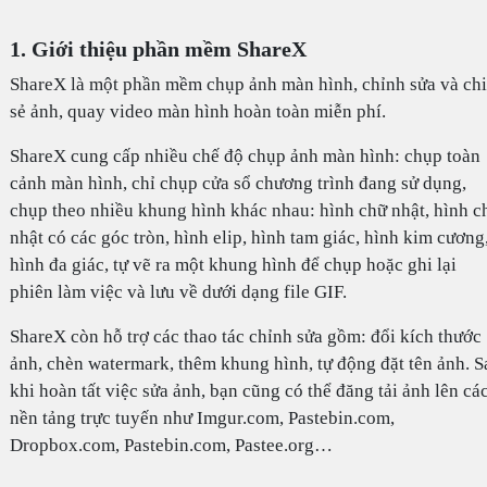
1. Giới thiệu phần mềm ShareX
ShareX là một phần mềm chụp ảnh màn hình, chỉnh sửa và ch
sẻ ảnh, quay video màn hình hoàn toàn miễn phí.
ShareX cung cấp nhiều chế độ chụp ảnh màn hình: chụp toàn
cảnh màn hình, chỉ chụp cửa sổ chương trình đang sử dụng,
chụp theo nhiều khung hình khác nhau: hình chữ nhật, hình c
nhật có các góc tròn, hình elip, hình tam giác, hình kim cương
hình đa giác, tự vẽ ra một khung hình để chụp hoặc ghi lại
phiên làm việc và lưu về dưới dạng file GIF.
ShareX còn hỗ trợ các thao tác chỉnh sửa gồm: đổi kích thước
ảnh, chèn watermark, thêm khung hình, tự động đặt tên ảnh. S
khi hoàn tất việc sửa ảnh, bạn cũng có thể đăng tải ảnh lên cá
nền tảng trực tuyến như Imgur.com, Pastebin.com,
Dropbox.com, Pastebin.com, Pastee.org…