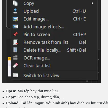
⬥
Open:
Mở tệp hay thư mục lưu.
⬥
Copy:
Sao chép tệp, đường dẫn,…
⬥
Upload:
Tải lên imgur (với hình ảnh) hay dịch vụ lưu trữ đ