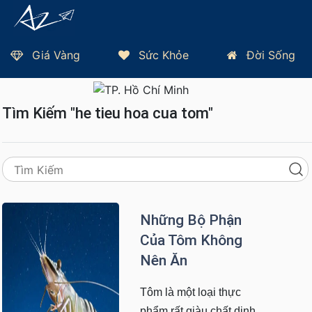
Giá Vàng
Sức Khỏe
Đời Sống
Trang Chủ
Thứ 5, 06/08/2026 - TP HCM 28°C
Tìm Kiếm "he tieu hoa cua tom"
Những Bộ Phận
Của Tôm Không
Nên Ăn
Tôm là một loại thực
phẩm rất giàu chất dinh