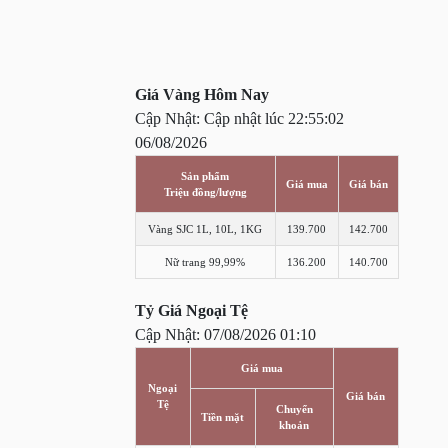
Giá Vàng Hôm Nay
Cập Nhật: Cập nhật lúc 22:55:02
06/08/2026
Sản phẩm
Giá mua
Giá bán
Triệu đồng/lượng
Vàng SJC 1L, 10L, 1KG
139.700
142.700
Nữ trang 99,99%
136.200
140.700
Tỷ Giá Ngoại Tệ
Cập Nhật: 07/08/2026 01:10
Giá mua
Ngoại
Giá bán
Tệ
Chuyển
Tiền mặt
khoản