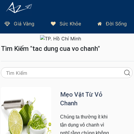
Giá Vàng
Sức Khỏe
Đời Sống
Trang Chủ
Thứ 5, 06/08/2026 - TP HCM 32°C
Tìm Kiếm "tac dung cua vo chanh"
Mẹo Vặt Từ Vỏ
Chanh
Chúng ta thường ít khi
tận dụng vỏ chanh vì
nghĩ rằng chúng không