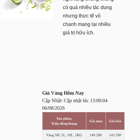
có quá nhiều tác dụng
nhưng thực tế vỏ
chanh mang lại nhiều
giá trị hữu ích.
Giá Vàng Hôm Nay
Cập Nhật: Cập nhật lúc 13:00:04
06/08/2026
Sản phẩm
Giá mua
Giá bán
Triệu đồng/lượng
Vàng SJC 1L, 10L, 1KG
140.200
143.200