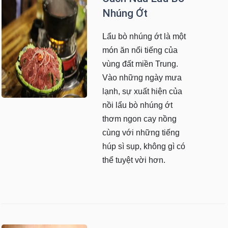
Nhúng Ớt
Lẩu bò nhúng ớt là một
món ăn nổi tiếng của
vùng đất miền Trung.
Vào những ngày mưa
lạnh, sự xuất hiện của
nồi lẩu bò nhúng ớt
thơm ngon cay nồng
cùng với những tiếng
húp sì sụp, không gì có
thể tuyệt vời hơn.