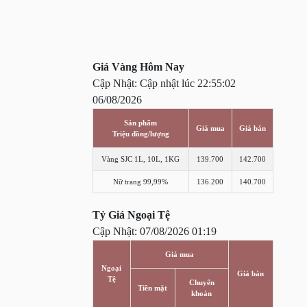
Giá Vàng Hôm Nay
Cập Nhật: Cập nhật lúc 22:55:02
06/08/2026
Sản phẩm
Giá mua
Giá bán
Triệu đồng/lượng
Vàng SJC 1L, 10L, 1KG
139.700
142.700
Nữ trang 99,99%
136.200
140.700
Tỷ Giá Ngoại Tệ
Cập Nhật: 07/08/2026 01:19
Giá mua
Ngoại
Giá bán
Tệ
Chuyển
Tiền mặt
khoản