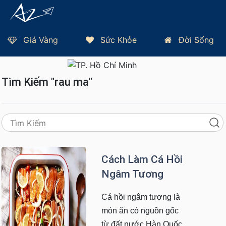
Giá Vàng
Sức Khỏe
Đời Sống
Trang Chủ
Thứ 5, 06/08/2026 - TP HCM 28°C
Tìm Kiếm "rau ma"
Cách Làm Cá Hồi
Ngâm Tương
Cá hồi ngâm tương là
món ăn có nguồn gốc
từ đất nước Hàn Quốc.