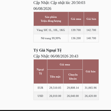
Cập Nhật: Cập nhật lúc 20:50:03
06/08/2026
Sản phẩm
Giá mua
Giá bán
Triệu đồng/lượng
Vàng SJC 1L, 10L, 1KG
139.700
142.700
Nữ trang 99,99%
136.200
140.700
Tỷ Giá Ngoại Tệ
Cập Nhật: 06/08/2026 20:43
Giá mua
Ngoại
Giá bán
Tệ
Chuyển
Tiền mặt
khoản
EUR
29,510.05
29,808.14
31,065.96
USD
26,010.00
26,040.00
26,420.00