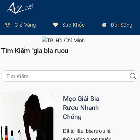
Giá Vàng
Sức Khỏe
Đời Sống
Trang Chủ
Thứ 5, 06/08/2026 - TP HCM 28°C
Tìm Kiếm "gia bia ruou"
Mẹo Giải Bia
Rượu Nhanh
Chóng
Đã từ lâu, bia rượu là
thức uống quen thuộc