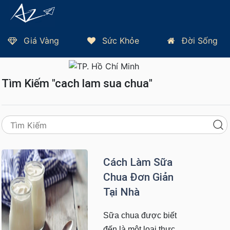
Giá Vàng
Sức Khỏe
Đời Sống
Trang Chủ
Thứ 5, 06/08/2026 - TP HCM 27°C
Tìm Kiếm "cach lam sua chua"
Cách Làm Sữa
Chua Đơn Giản
Tại Nhà
Sữa chua được biết
đến là một loại thực