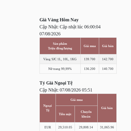
Giá Vàng Hôm Nay
Cập Nhật: Cập nhật lúc 06:00:04
07/08/2026
Sản phẩm
Giá mua
Giá bán
Triệu đồng/lượng
Vàng SJC 1L, 10L, 1KG
139.700
142.700
Nữ trang 99,99%
136.200
140.700
Tỷ Giá Ngoại Tệ
Cập Nhật: 07/08/2026 05:51
Giá mua
Ngoại
Giá bán
Tệ
Chuyển
Tiền mặt
khoản
EUR
29,510.05
29,808.14
31,065.96